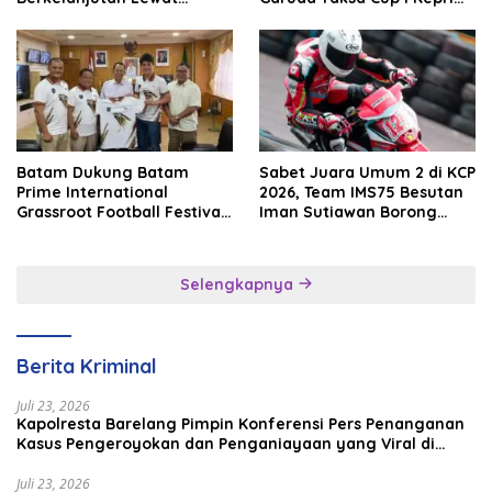
Batam Premier FC
2026
Batam Dukung Batam
Sabet Juara Umum 2 di KCP
Prime International
2026, Team IMS75 Besutan
Grassroot Football Festival
Iman Sutiawan Borong
2026, Perkuat Sport
Podium
Tourism dan Persahabatan
Indonesia–Singapura–
Selengkapnya
Brunei–Malaysia
Berita Kriminal
Juli 23, 2026
Kapolresta Barelang Pimpin Konferensi Pers Penanganan
Kasus Pengeroyokan dan Penganiayaan yang Viral di
Media Sosial
Juli 23, 2026