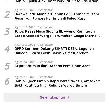
Habib Syeikh Ajak Umat Perkuat Cinta Rasul dan
Persatuan
2
Agustus 2, 2026
0 Komentar
Berawal dari Mimpi 10 Tahun Lalu, Ahmad Muzani
Resmikan Ponpes Nur Iman di Pulau Kasu
3
Agustus 1, 2026
0 Komentar
Tutup Reses Masa Sidang III, Aweng Kurniawan
Serap Aspirasi Warga Perumahan Gesya Eternal
soal USB SD
4
Agustus 3, 2026
0 Komentar
DPRD Karimun Dukung SIMPATI DESA, Layanan
Dukcapil Bakal Lebih Dekat ke Masyarakat
5
Agustus 4, 2026
0 Komentar
Kejari Karimun Ikuti Arahan Pemulihan Aset
6
Agustus 2, 2026
0 Komentar
Habib Syech Pimpin Kepri Bersalawat 3, Amsakar:
Bukti Kuatnya Nilai Religius Warga Batam
Selengkapnya