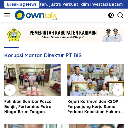
Langsung
n Hambatan, Justru Perkuat Iklim Investasi Batam
Breaking News
Pu
ke
konten
Korupsi Mantan Direktur PT BIS
Pulihkan Sumbar Pasca
Kejari Karimun dan KSOP
Banjir, Pertamina Patra
Perpanjang Kerja Sama,
Niaga Turun Tangan
Perkuat Kepastian Hukum
Salurkan Bantuan
di Sektor Maritim
Kemanusiaan