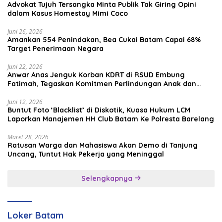
Advokat Tujuh Tersangka Minta Publik Tak Giring Opini
dalam Kasus Homestay Mimi Coco
Juni 26, 2026
Amankan 554 Penindakan, Bea Cukai Batam Capai 68%
Target Penerimaan Negara
Juni 22, 2026
Anwar Anas Jenguk Korban KDRT di RSUD Embung
Fatimah, Tegaskan Komitmen Perlindungan Anak dan
Korban Kekerasan
Juni 12, 2026
Buntut Foto ‘Blacklist’ di Diskotik, Kuasa Hukum LCM
Laporkan Manajemen HH Club Batam Ke Polresta Barelang
Maret 28, 2026
Ratusan Warga dan Mahasiswa Akan Demo di Tanjung
Uncang, Tuntut Hak Pekerja yang Meninggal
Selengkapnya
Loker Batam