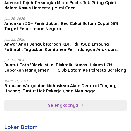
Advokat Tujuh Tersangka Minta Publik Tak Giring Opini
dalam Kasus Homestay Mimi Coco
Juni 26, 2026
Amankan 554 Penindakan, Bea Cukai Batam Capai 68%
Target Penerimaan Negara
Juni 22, 2026
Anwar Anas Jenguk Korban KDRT di RSUD Embung
Fatimah, Tegaskan Komitmen Perlindungan Anak dan
Korban Kekerasan
Juni 12, 2026
Buntut Foto ‘Blacklist’ di Diskotik, Kuasa Hukum LCM
Laporkan Manajemen HH Club Batam Ke Polresta Barelang
Maret 28, 2026
Ratusan Warga dan Mahasiswa Akan Demo di Tanjung
Uncang, Tuntut Hak Pekerja yang Meninggal
Selengkapnya
Loker Batam