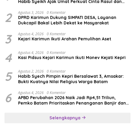
Habib Syeikh Ajak Umat Perkuat Cinta Rasul dan
Persatuan
2
Agustus 3, 2026
0 Komentar
DPRD Karimun Dukung SIMPATI DESA, Layanan
Dukcapil Bakal Lebih Dekat ke Masyarakat
3
Agustus 4, 2026
0 Komentar
Kejari Karimun Ikuti Arahan Pemulihan Aset
4
Agustus 4, 2026
0 Komentar
Kasi Pidsus Kejari Karimun Ikuti Monev Kejati Kepri
5
Agustus 2, 2026
0 Komentar
Habib Syech Pimpin Kepri Bersalawat 3, Amsakar:
Bukti Kuatnya Nilai Religius Warga Batam
6
Agustus 4, 2026
0 Komentar
APBD Perubahan 2026 Naik Jadi Rp4,51 Triliun,
Pemko Batam Prioritaskan Penanganan Banjir dan
Pendidikan
Selengkapnya