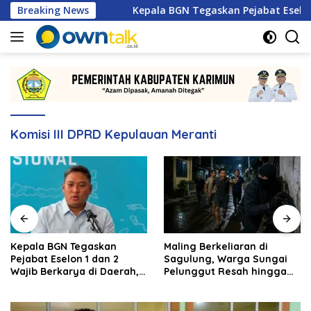
Langsung
rnas 2026
Breaking News
Kepala BGN Tegaskan Pejabat Eselon 1 dan 2 
ke
konten
Komisi III DPRD Kepulauan Meranti
Kepala BGN Tegaskan
Maling Berkeliaran di
Pejabat Eselon 1 dan 2
Sagulung, Warga Sungai
Wajib Berkarya di Daerah,
Pelunggut Resah hingga
Bukan Menumpuk di
Rela Begadang
Jakarta