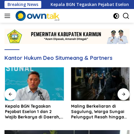
Langsung
s 2026
Breaking News
Kepala BGN Tegaskan Pejabat Eselon 1 dan 2 Waj
ke
konten
Kantor Hukum Deo Situmeang & Partners
Kepala BGN Tegaskan
Maling Berkeliaran di
Pejabat Eselon 1 dan 2
Sagulung, Warga Sungai
Wajib Berkarya di Daerah,
Pelunggut Resah hingga
Bukan Menumpuk di
Rela Begadang
Jakarta