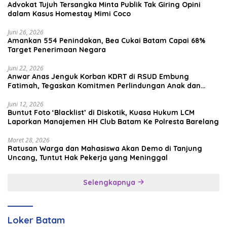
Advokat Tujuh Tersangka Minta Publik Tak Giring Opini
dalam Kasus Homestay Mimi Coco
Juni 26, 2026
Amankan 554 Penindakan, Bea Cukai Batam Capai 68%
Target Penerimaan Negara
Juni 22, 2026
Anwar Anas Jenguk Korban KDRT di RSUD Embung
Fatimah, Tegaskan Komitmen Perlindungan Anak dan
Korban Kekerasan
Juni 12, 2026
Buntut Foto ‘Blacklist’ di Diskotik, Kuasa Hukum LCM
Laporkan Manajemen HH Club Batam Ke Polresta Barelang
Maret 28, 2026
Ratusan Warga dan Mahasiswa Akan Demo di Tanjung
Uncang, Tuntut Hak Pekerja yang Meninggal
Selengkapnya
Loker Batam