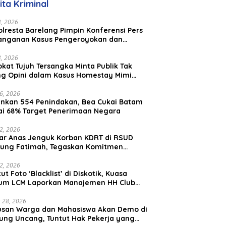
ita Kriminal
Malaysia
23, 2026
lresta Barelang Pimpin Konferensi Pers
anganan Kasus Pengeroyokan dan
aniayaan yang Viral di Media Sosial
23, 2026
kat Tujuh Tersangka Minta Publik Tak
ing Opini dalam Kasus Homestay Mimi
o
26, 2026
nkan 554 Penindakan, Bea Cukai Batam
ai 68% Target Penerimaan Negara
22, 2026
ar Anas Jenguk Korban KDRT di RSUD
ung Fatimah, Tegaskan Komitmen
lindungan Anak dan Korban Kekerasan
12, 2026
ut Foto ‘Blacklist’ di Diskotik, Kuasa
um LCM Laporkan Manajemen HH Club
am Ke Polresta Barelang
 28, 2026
usan Warga dan Mahasiswa Akan Demo di
ung Uncang, Tuntut Hak Pekerja yang