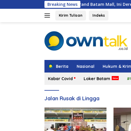
Langsung
Hadir di Grand Batam Mall, Ini Deretan Promo Mena
Breaking News
ke
konten
Kirim Tulisan
Indeks
tutup
Berita
Nasional
Hukum & Krim
Kabar Covid
Loker Batam
#
Jalan Rusak di Lingga