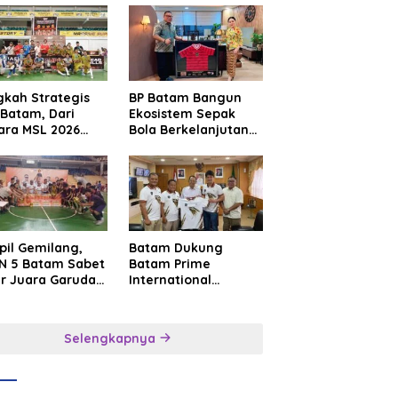
gkah Strategis
BP Batam Bangun
Batam, Dari
Ekosistem Sepak
ara MSL 2026
Bola Berkelanjutan
uju Panggung
Lewat Batam
rnasional
Premier FC
pil Gemilang,
Batam Dukung
N 5 Batam Sabet
Batam Prime
ar Juara Garuda
International
a Cup I Kepri
Grassroot Football
6
Festival 2026,
Perkuat Sport
Selengkapnya
Tourism dan
Persahabatan
Indonesia–
Singapura–Brunei–