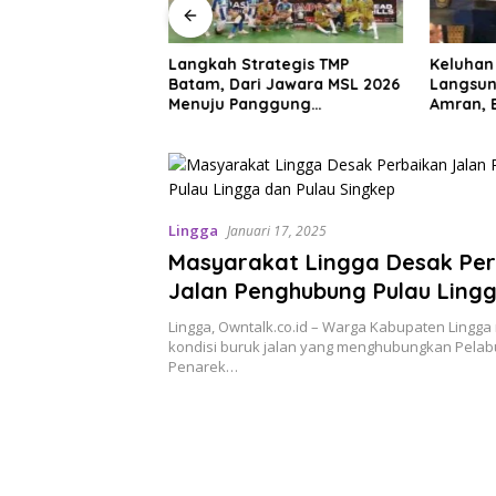
and Batam Mall, Ini
Langkah Strategis TMP
Keluhan
omo Menarik di
Batam, Dari Jawara MSL 2026
Langsun
026
Menuju Panggung
Amran, 
Internasional
Beras Ha
Lingga
Januari 17, 2025
Masyarakat Lingga Desak Pe
Jalan Penghubung Pulau Ling
Pulau Singkep
Lingga, Owntalk.co.id – Warga Kabupaten Lingga
kondisi buruk jalan yang menghubungkan Pela
Penarek…