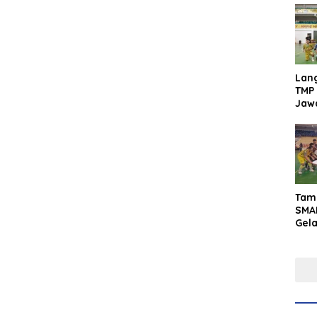
Lan
TMP 
Jaw
Men
Inte
Tam
SMA
Gel
Yaks
202