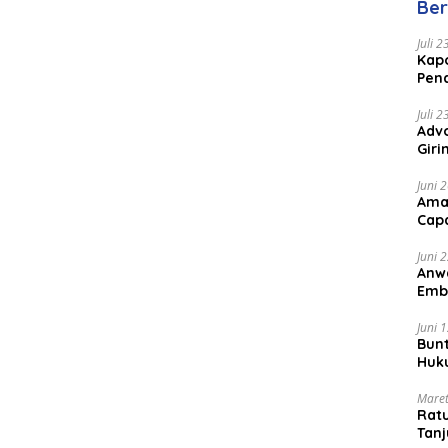
Ber
Juli 
Kapo
Pen
Peng
Juli 
Advo
Gir
Coc
Juni 
Ama
Cap
Juni 
Anw
Emb
Per
Juni 
Bunt
Huk
Bat
Maret
Rat
Tanj