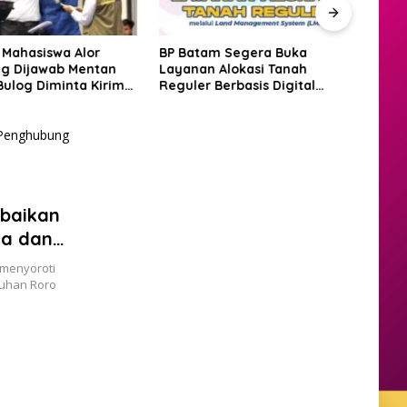
 Mahasiswa Alor
BP Batam Segera Buka
Amsa
g Dijawab Mentan
Layanan Alokasi Tanah
Laut
Bulog Diminta Kirim
Reguler Berbasis Digital
Justr
ri Itu Juga
Lewat LMS
Bat
rbaikan
ga dan
 menyoroti
buhan Roro