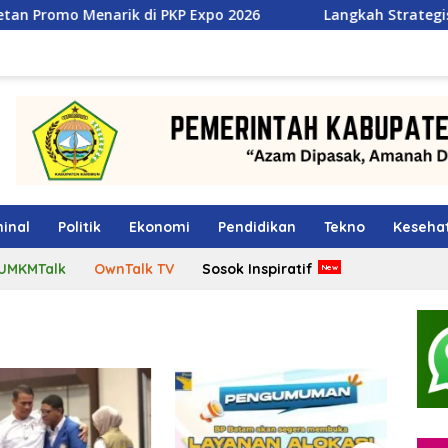
rik di PKP Expo 2026
Langkah Strategis TMP Batam, Da
inal
Politik
Ekonomi
Pendidikan
Tekno
Keseha
UMKMTalk
OwnTalk TV
Sosok Inspiratif