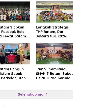
Batam Siapkan
Langkah Strategis
t Pesepak Bola
TMP Batam, Dari
a Lewat Batam
Jawara MSL 2026
e International
Menuju Panggung
sroot Football
Internasional
ival 2026
Batam Bangun
Tampil Gemilang,
sistem Sepak
SMAN 5 Batam Sabet
 Berkelanjutan
Gelar Juara Garuda
at Batam
Yaksa Cup I Kepri
mier FC
2026
Selengkapnya