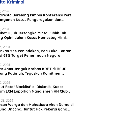
ita Kriminal
23, 2026
lresta Barelang Pimpin Konferensi Pers
anganan Kasus Pengeroyokan dan
aniayaan yang Viral di Media Sosial
23, 2026
kat Tujuh Tersangka Minta Publik Tak
ing Opini dalam Kasus Homestay Mimi
o
26, 2026
nkan 554 Penindakan, Bea Cukai Batam
ai 68% Target Penerimaan Negara
22, 2026
ar Anas Jenguk Korban KDRT di RSUD
ung Fatimah, Tegaskan Komitmen
lindungan Anak dan Korban Kekerasan
12, 2026
ut Foto ‘Blacklist’ di Diskotik, Kuasa
um LCM Laporkan Manajemen HH Club
am Ke Polresta Barelang
 28, 2026
usan Warga dan Mahasiswa Akan Demo di
ung Uncang, Tuntut Hak Pekerja yang