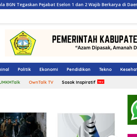
jabat Eselon 1 dan 2 Wajib Berkarya di Daerah, Bukan Menump
inal
Politik
Ekonomi
Pendidikan
Tekno
Keseha
UMKMTalk
OwnTalk TV
Sosok Inspiratif