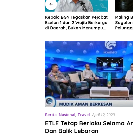
 Tegaskan Pejabat
Maling Berkeliaran di
RSBP Ba
n 2 Wajib Berkarya
Sagulung, Warga Sungai
Diamond
 Bukan Menumpuk
Pelunggut Resah hingga
Layanan
Rela Begadang
Internas
Berita
,
Nasional
,
Travel
April 12, 2023
ETLE Tetap Berlaku Selama Ar
Dan Balik Lebaran