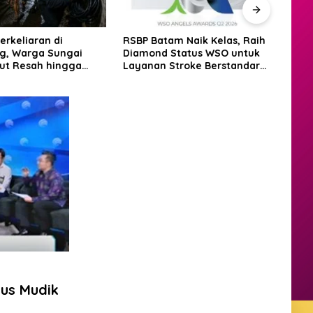
tam Naik Kelas, Raih
BP Batam Siapkan Bibit
Hadir
 Status WSO untuk
Pesepak Bola Muda Lewat
Dere
 Stroke Berstandar
Batam Prime International
PKP 
ional
Grassroot Football Festival
2026
us Mudik