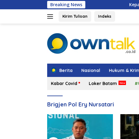
Langsung
Breaking News
Kepala BGN Tegaskan Pe
ke
konten
Kirim Tulisan
Indeks
tutup
Berita
Nasional
Hukum & Krim
Kabar Covid
Loker Batam
#
Brigjen Pol Ery Nursatari