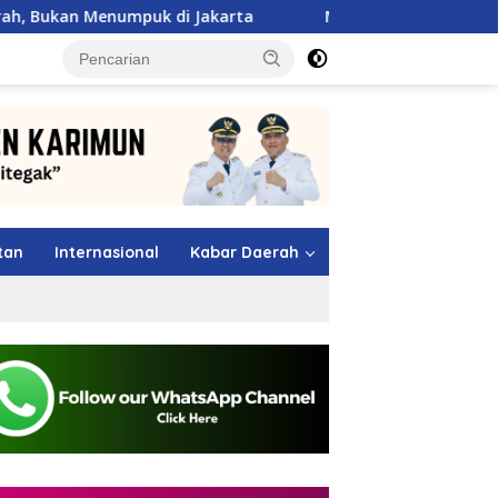
uk di Jakarta
Maling Berkeliaran di Sagulung, Warga 
tutup
tan
Internasional
Kabar Daerah