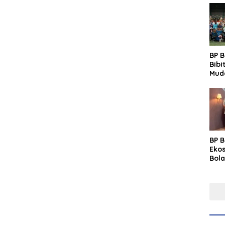
BP 
Bibi
Mud
Prim
Gras
Fest
BP 
Eko
Bola
Lew
Pre