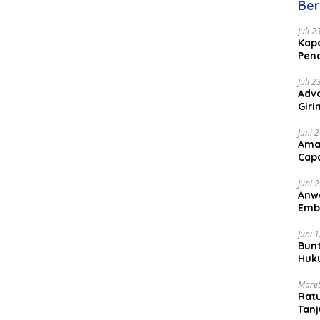
Ber
Juli 
Kapo
Pen
Peng
Juli 
Advo
Gir
Coc
Juni 
Ama
Cap
Juni 
Anw
Emb
Per
Juni 
Bunt
Huk
Bat
Maret
Rat
Tanj