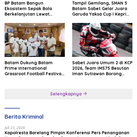
BP Batam Bangun
Tampil Gemilang, SMAN 5
Ekosistem Sepak Bola
Batam Sabet Gelar Juara
Berkelanjutan Lewat
Garuda Yaksa Cup I Kepri
Batam Premier FC
2026
Batam Dukung Batam
Sabet Juara Umum 2 di KCP
Prime International
2026, Team IMS75 Besutan
Grassroot Football Festival
Iman Sutiawan Borong
2026, Perkuat Sport
Podium
Tourism dan Persahabatan
Indonesia–Singapura–
Selengkapnya
Brunei–Malaysia
Berita Kriminal
Juli 23, 2026
Kapolresta Barelang Pimpin Konferensi Pers Penanganan