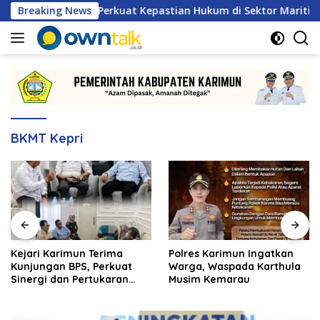
Langsung
ja Sama, Perkuat Kepastian Hukum di Sektor Maritim
Breaking News
K
ke
konten
BKMT Kepri
Kejari Karimun Terima
Polres Karimun Ingatkan
Kunjungan BPS, Perkuat
Warga, Waspada Karthula
Sinergi dan Pertukaran
Musim Kemarau
Data