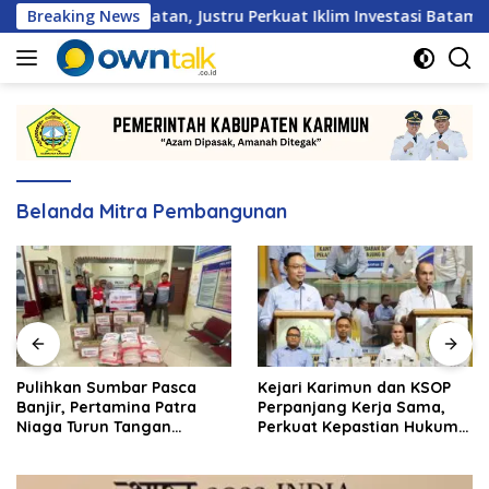
Langsung
an Hambatan, Justru Perkuat Iklim Investasi Batam
Breaking News
P
ke
konten
Belanda Mitra Pembangunan
Pulihkan Sumbar Pasca
Kejari Karimun dan KSOP
Banjir, Pertamina Patra
Perpanjang Kerja Sama,
Niaga Turun Tangan
Perkuat Kepastian Hukum
Salurkan Bantuan
di Sektor Maritim
Kemanusiaan