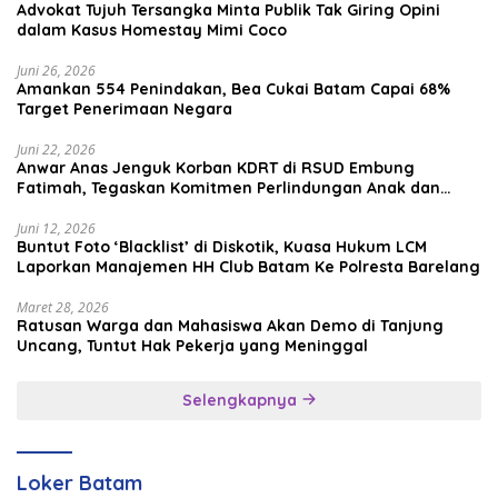
Advokat Tujuh Tersangka Minta Publik Tak Giring Opini
dalam Kasus Homestay Mimi Coco
Juni 26, 2026
Amankan 554 Penindakan, Bea Cukai Batam Capai 68%
Target Penerimaan Negara
Juni 22, 2026
Anwar Anas Jenguk Korban KDRT di RSUD Embung
Fatimah, Tegaskan Komitmen Perlindungan Anak dan
Korban Kekerasan
Juni 12, 2026
Buntut Foto ‘Blacklist’ di Diskotik, Kuasa Hukum LCM
Laporkan Manajemen HH Club Batam Ke Polresta Barelang
Maret 28, 2026
Ratusan Warga dan Mahasiswa Akan Demo di Tanjung
Uncang, Tuntut Hak Pekerja yang Meninggal
Selengkapnya
Loker Batam