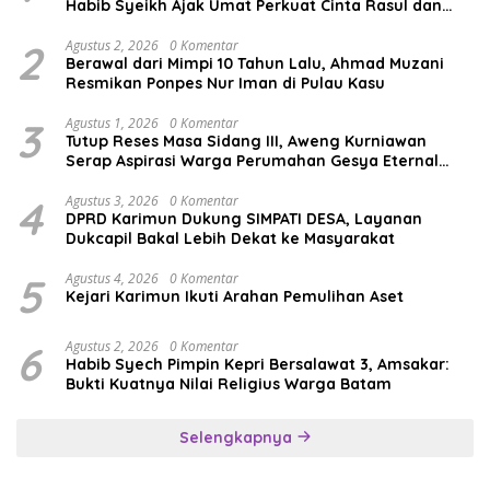
Habib Syeikh Ajak Umat Perkuat Cinta Rasul dan
Persatuan
2
Agustus 2, 2026
0 Komentar
Berawal dari Mimpi 10 Tahun Lalu, Ahmad Muzani
Resmikan Ponpes Nur Iman di Pulau Kasu
3
Agustus 1, 2026
0 Komentar
Tutup Reses Masa Sidang III, Aweng Kurniawan
Serap Aspirasi Warga Perumahan Gesya Eternal
soal USB SD
4
Agustus 3, 2026
0 Komentar
DPRD Karimun Dukung SIMPATI DESA, Layanan
Dukcapil Bakal Lebih Dekat ke Masyarakat
5
Agustus 4, 2026
0 Komentar
Kejari Karimun Ikuti Arahan Pemulihan Aset
6
Agustus 2, 2026
0 Komentar
Habib Syech Pimpin Kepri Bersalawat 3, Amsakar:
Bukti Kuatnya Nilai Religius Warga Batam
Selengkapnya