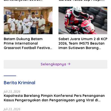
Batam Premier FC
2026
Batam Dukung Batam
Sabet Juara Umum 2 di KCP
Prime International
2026, Team IMS75 Besutan
Grassroot Football Festival
Iman Sutiawan Borong
2026, Perkuat Sport
Podium
Tourism dan Persahabatan
Indonesia–Singapura–
Selengkapnya
Brunei–Malaysia
Berita Kriminal
Juli 23, 2026
Kapolresta Barelang Pimpin Konferensi Pers Penanganan
Kasus Pengeroyokan dan Penganiayaan yang Viral di
Media Sosial
Juli 23, 2026