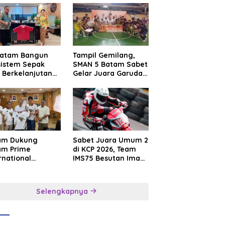
Batam Bangun
Tampil Gemilang,
sistem Sepak
SMAN 5 Batam Sabet
 Berkelanjutan
Gelar Juara Garuda
at Batam
Yaksa Cup I Kepri
mier FC
2026
am Dukung
Sabet Juara Umum 2
am Prime
di KCP 2026, Team
rnational
IMS75 Besutan Iman
sroot Football
Sutiawan Borong
ival 2026,
Podium
uat Sport
Selengkapnya
rism dan
sahabatan
onesia–
gapura–Brunei–