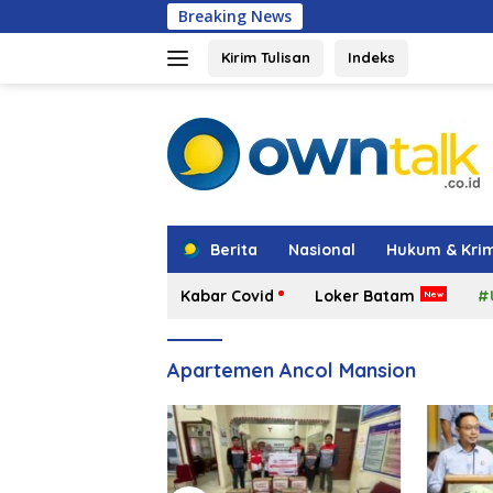
Langsung
Breaking News
Amsakar: Pen
ke
konten
Kirim Tulisan
Indeks
tutup
Berita
Nasional
Hukum & Krim
Kabar Covid
Loker Batam
#
Apartemen Ancol Mansion