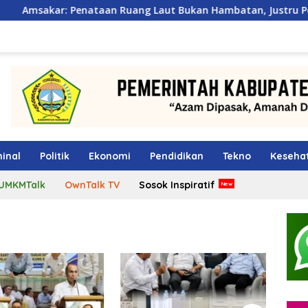
ataan Ruang Laut Bukan Hambatan, Justru Perkuat Iklim Inves
inal
Politik
Ekonomi
Pendidikan
Tekno
Keseha
UMKMTalk
OwnTalk TV
Sosok Inspiratif