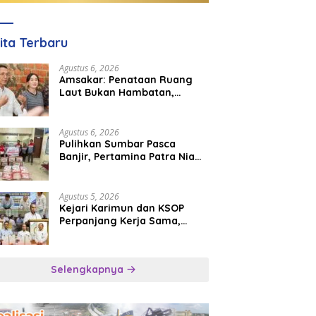
ita Terbaru
Agustus 6, 2026
Amsakar: Penataan Ruang
Laut Bukan Hambatan,
Justru Perkuat Iklim Investasi
Batam
Agustus 6, 2026
Pulihkan Sumbar Pasca
Banjir, Pertamina Patra Niaga
Turun Tangan Salurkan
Bantuan Kemanusiaan
Agustus 5, 2026
Kejari Karimun dan KSOP
Perpanjang Kerja Sama,
Perkuat Kepastian Hukum di
Sektor Maritim
Selengkapnya