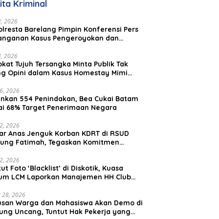
ita Kriminal
aysia
23, 2026
lresta Barelang Pimpin Konferensi Pers
anganan Kasus Pengeroyokan dan
aniayaan yang Viral di Media Sosial
23, 2026
kat Tujuh Tersangka Minta Publik Tak
ing Opini dalam Kasus Homestay Mimi
o
26, 2026
nkan 554 Penindakan, Bea Cukai Batam
ai 68% Target Penerimaan Negara
22, 2026
ar Anas Jenguk Korban KDRT di RSUD
ung Fatimah, Tegaskan Komitmen
lindungan Anak dan Korban Kekerasan
12, 2026
ut Foto ‘Blacklist’ di Diskotik, Kuasa
um LCM Laporkan Manajemen HH Club
am Ke Polresta Barelang
 28, 2026
usan Warga dan Mahasiswa Akan Demo di
ung Uncang, Tuntut Hak Pekerja yang