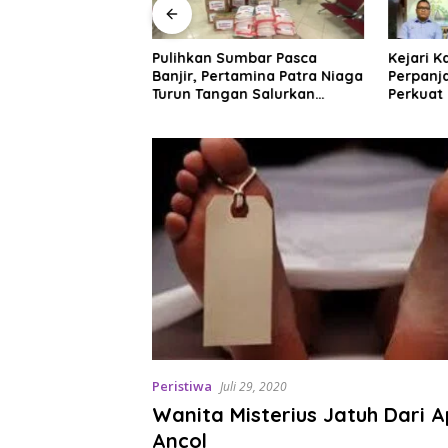
enataan Ruang
Pulihkan Sumbar Pasca
Kejari 
 Hambatan,
Banjir, Pertamina Patra Niaga
Perpanj
at Iklim Investasi
Turun Tangan Salurkan
Perkuat
Bantuan Kemanusiaan
Sektor M
Peristiwa
Juli 29, 2020
Wanita Misterius Jatuh Dari 
Ancol