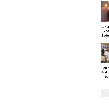
BP 
Eko
Bola
Lew
Pre
Bat
Bat
Inte
Gras
Fest
Perk
Tou
Per
Ind
Sin