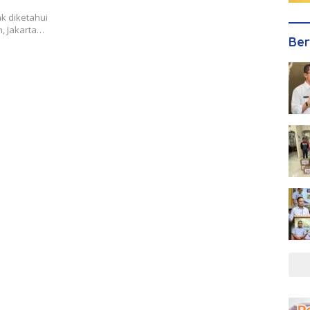
ak diketahui
n, Jakarta…
Ber