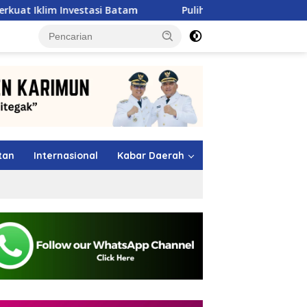
tasi Batam
Pulihkan Sumbar Pasca Banjir, Pertamina 
tutup
tan
Internasional
Kabar Daerah