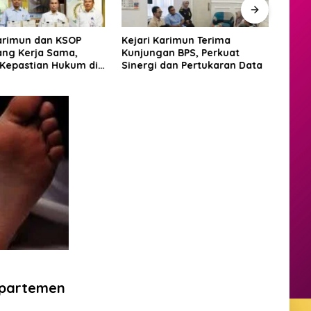
Karimun dan KSOP
Kejari Karimun Terima
Polr
ang Kerja Sama,
Kunjungan BPS, Perkuat
Warg
 Kepastian Hukum di
Sinergi dan Pertukaran Data
Musi
aritim
Apartemen