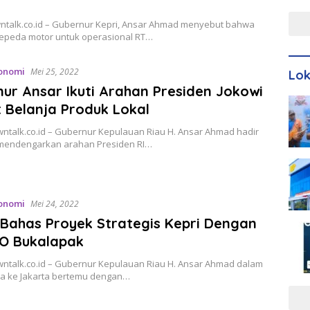
Men
wntalk.co.id – Gubernur Kepri, Ansar Ahmad menyebut bahwa
epeda motor untuk operasional RT…
onomi
Mei 25, 2022
Lo
ur Ansar Ikuti Arahan Presiden Jokowi
 Belanja Produk Lokal
wntalk.co.id – Gubernur Kepulauan Riau H. Ansar Ahmad hadir
mendengarkan arahan Presiden RI…
onomi
Mei 24, 2022
Bahas Proyek Strategis Kepri Dengan
EO Bukalapak
Owntalk.co.id – Gubernur Kepulauan Riau H. Ansar Ahmad dalam
a ke Jakarta bertemu dengan…