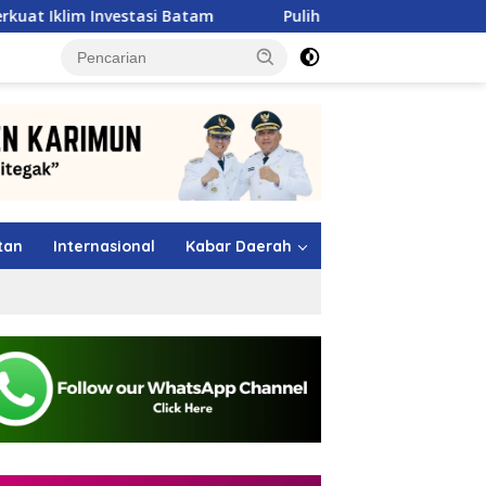
i Batam
Pulihkan Sumbar Pasca Banjir, Pertamina Pat
tutup
tan
Internasional
Kabar Daerah