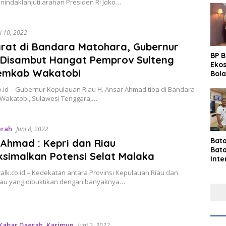
nindaklanjuti arahan Presiden RI Joko…
i 10, 2022
rat di Bandara Matohara, Gubernur
BP 
 Disambut Hangat Pemprov Sulteng
Eko
emkab Wakatobi
Bola
Lew
o.id – Gubernur Kepulauan Riau H. Ansar Ahmad tiba di Bandara
Pre
Wakatobi, Sulawesi Tenggara,…
erah
Juni 8, 2022
Bat
Ahmad : Kepri dan Riau
Bat
simalkan Potensi Selat Malaka
Inte
Gras
alk.co.id – Kedekatan antara Provinsi Kepulauan Riau dan
Fest
Riau yang dibuktikan dengan banyaknya…
Perk
Tou
Per
Ind
Sin
Kabar Daerah
,
Karimun
Juni 2, 2022