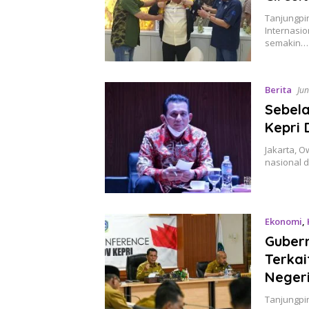
Tanjungpi
Internasio
semakin…
Berita
Jun
Sebela
Kepri
Jakarta, O
nasional d
Ekonomi
,
Gubern
Terkai
Neger
Tanjungpi