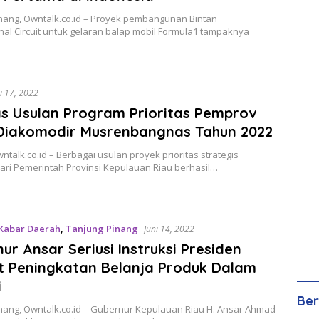
nang, Owntalk.co.id – Proyek pembangunan Bintan
nal Circuit untuk gelaran balap mobil Formula1 tampaknya
i 17, 2022
s Usulan Program Prioritas Pemprov
 Diakomodir Musrenbangnas Tahun 2022
wntalk.co.id – Berbagai usulan proyek prioritas strategis
ari Pemerintah Provinsi Kepulauan Riau berhasil…
Kabar Daerah
,
Tanjung Pinang
Juni 14, 2022
ur Ansar Seriusi Instruksi Presiden
t Peningkatan Belanja Produk Dalam
i
Ber
nang, Owntalk.co.id – Gubernur Kepulauan Riau H. Ansar Ahmad