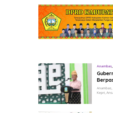
Anambas
Gubern
Berpa
Anambas, 
Kepri, A