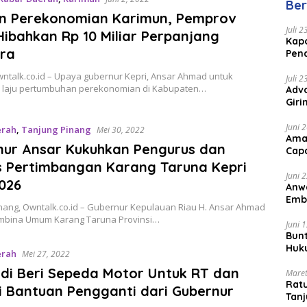
Ber
Mal
n Perekonomian Karimun, Pemprov
Juli 
Hibahkan Rp 10 Miliar Perpanjang
Kapo
ra
Pen
Peng
wntalk.co.id – Upaya gubernur Kepri, Ansar Ahmad untuk
Juli 
laju pertumbuhan perekonomian di Kabupaten…
Advo
Gir
Coc
Juni 
erah
,
Tanjung Pinang
Mei 30, 2022
Ama
nur Ansar Kukuhkan Pengurus dan
Cap
s Pertimbangan Karang Taruna Kepri
Juni 
026
Anw
Emb
nang, Owntalk.co.id – Gubernur Kepulauan Riau H. Ansar Ahmad
Per
mbina Umum Karang Taruna Provinsi…
Juni 
Bunt
Huk
erah
Mei 27, 2022
Bat
di Beri Sepeda Motor Untuk RT dan
Maret
Rat
i Bantuan Pengganti dari Gubernur
Tanj