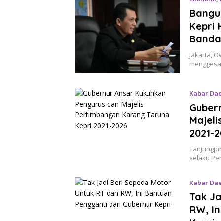
Bangu
Kepri 
Banda
Jakarta, O
menggesa 
Kabar Da
Guber
Majeli
2021-2
Tanjungpi
selaku Pe
Kabar Da
Tak Ja
RW, In