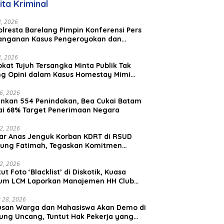
ita Kriminal
aysia
23, 2026
lresta Barelang Pimpin Konferensi Pers
anganan Kasus Pengeroyokan dan
aniayaan yang Viral di Media Sosial
23, 2026
kat Tujuh Tersangka Minta Publik Tak
ing Opini dalam Kasus Homestay Mimi
o
26, 2026
nkan 554 Penindakan, Bea Cukai Batam
ai 68% Target Penerimaan Negara
22, 2026
ar Anas Jenguk Korban KDRT di RSUD
ung Fatimah, Tegaskan Komitmen
lindungan Anak dan Korban Kekerasan
12, 2026
ut Foto ‘Blacklist’ di Diskotik, Kuasa
um LCM Laporkan Manajemen HH Club
am Ke Polresta Barelang
 28, 2026
usan Warga dan Mahasiswa Akan Demo di
ung Uncang, Tuntut Hak Pekerja yang