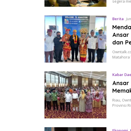
segera me
Berita
Jun
Menda
Ansar
dan P
Owntalk.c
Matahora 
Kabar Da
Ansar 
Memak
Riau, Ownt
Provinsi 
Ekonomi
,