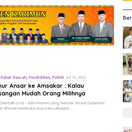
Ber
,
Kabar Daerah
,
Pendidikan
,
Politik
Juli 15, 2022
ur Ansar ke Amsakar : Kalau
sangan Mudah Orang Milihnya
Owntalk.co.id – Ada momen yang mencair disaat Gubernur
nsar Ahmad membuka acara Musabaqoh…