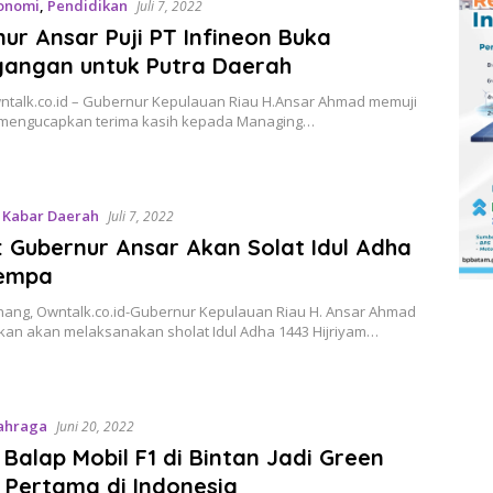
onomi
,
Pendidikan
Juli 7, 2022
ur Ansar Puji PT Infineon Buka
angan untuk Putra Daerah
ntalk.co.id – Gubernur Kepulauan Riau H.Ansar Ahmad memuji
 mengucapkan terima kasih kepada Managing…
,
Kabar Daerah
Juli 7, 2022
 Gubernur Ansar Akan Solat Idul Adha
rempa
nang, Owntalk.co.id-Gubernur Kepulauan Riau H. Ansar Ahmad
kan akan melaksanakan sholat Idul Adha 1443 Hijriyam…
ahraga
Juni 20, 2022
t Balap Mobil F1 di Bintan Jadi Green
t Pertama di Indonesia