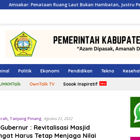
n Ruang Laut Bukan Hambatan, Justru Perkuat Iklim Investas
inal
Politik
Ekonomi
Pendidikan
Tekno
Keseha
UMKMTalk
OwnTalk TV
Sosok Inspiratif
erah
,
Tanjung Pinang
Agustus 23, 2022
Gubernur : Revitalisasi Masjid
gat Harus Tetap Menjaga Nilai