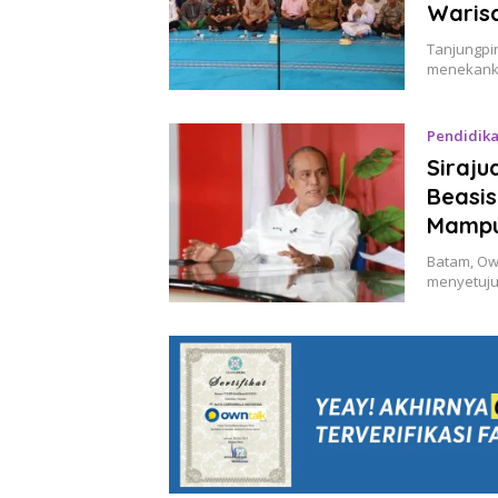
Waris
Tanjungpi
menekanka
Pendidik
Siraju
Beasi
Mampu 
Batam, Ow
menyetuju