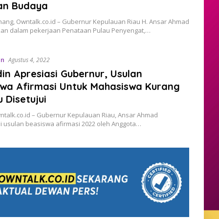
an Budaya
nang, Owntalk.co.id – Gubernur Kepulauan Riau H. Ansar Ahmad
n dalam pekerjaan Penataan Pulau Penyengat,…
an
Agustus 4, 2022
din Apresiasi Gubernur, Usulan
swa Afirmasi Untuk Mahasiswa Kurang
Disetujui
ntalk.co.id – Gubernur Kepulauan Riau, Ansar Ahmad
i usulan beasiswa afirmasi 2022 oleh Anggota…