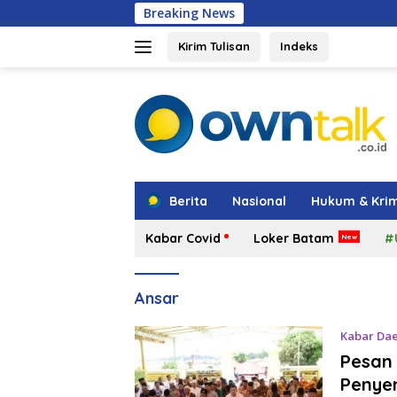
Langsung
Breaking News
Amsakar: Penataa
ke
konten
Kirim Tulisan
Indeks
tutup
Berita
Nasional
Hukum & Krim
Kabar Covid
Loker Batam
#
Ansar
Kabar Da
Pesan 
Penyen