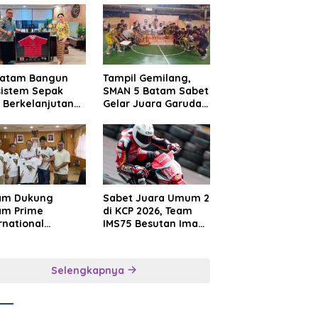
Batam Bangun
Tampil Gemilang,
sistem Sepak
SMAN 5 Batam Sabet
 Berkelanjutan
Gelar Juara Garuda
at Batam
Yaksa Cup I Kepri
mier FC
2026
am Dukung
Sabet Juara Umum 2
am Prime
di KCP 2026, Team
rnational
IMS75 Besutan Iman
sroot Football
Sutiawan Borong
ival 2026,
Podium
uat Sport
Selengkapnya
rism dan
sahabatan
onesia–
gapura–Brunei–