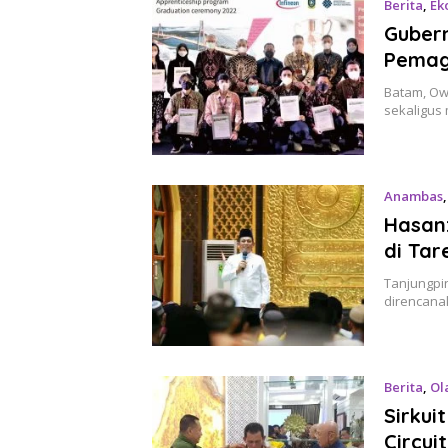
Berita
,
Ek
Gubern
Pemag
Batam, Ow
sekaligus
Anambas
Hasan:
di Ta
Tanjungpi
direncana
Berita
,
Ol
Sirkui
Circui