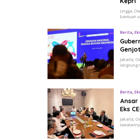
Kepri
Lingga, O
bantuan s
Berita
,
Ek
Gubern
Genjot
Jakarta, O
langsung 
Berita
,
Ek
Ansar 
Eks C
Jakarta, 
lawatanny