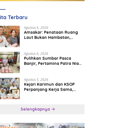
ita Terbaru
Agustus 6, 2026
Amsakar: Penataan Ruang
Laut Bukan Hambatan,
Justru Perkuat Iklim Investasi
Batam
Agustus 6, 2026
Pulihkan Sumbar Pasca
Banjir, Pertamina Patra Niaga
Turun Tangan Salurkan
Bantuan Kemanusiaan
Agustus 5, 2026
Kejari Karimun dan KSOP
Perpanjang Kerja Sama,
Perkuat Kepastian Hukum di
Sektor Maritim
Selengkapnya