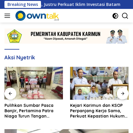
Langsung
mbatan, Justru Perkuat Iklim Investasi Batam
Breaking News
Pulihk
ke
konten
Aksi Nyetrik
Pulihkan Sumbar Pasca
Kejari Karimun dan KSOP
Banjir, Pertamina Patra
Perpanjang Kerja Sama,
Niaga Turun Tangan
Perkuat Kepastian Hukum
Salurkan Bantuan
di Sektor Maritim
Kemanusiaan