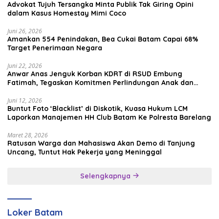
Advokat Tujuh Tersangka Minta Publik Tak Giring Opini
dalam Kasus Homestay Mimi Coco
Juni 26, 2026
Amankan 554 Penindakan, Bea Cukai Batam Capai 68%
Target Penerimaan Negara
Juni 22, 2026
Anwar Anas Jenguk Korban KDRT di RSUD Embung
Fatimah, Tegaskan Komitmen Perlindungan Anak dan
Korban Kekerasan
Juni 12, 2026
Buntut Foto ‘Blacklist’ di Diskotik, Kuasa Hukum LCM
Laporkan Manajemen HH Club Batam Ke Polresta Barelang
Maret 28, 2026
Ratusan Warga dan Mahasiswa Akan Demo di Tanjung
Uncang, Tuntut Hak Pekerja yang Meninggal
Selengkapnya
Loker Batam