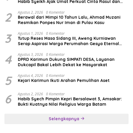
Habib Syeikh Ajak Umat Perkuat Cinta Rasul dan
Persatuan
2
Agustus 2, 2026
0 Komentar
Berawal dari Mimpi 10 Tahun Lalu, Ahmad Muzani
Resmikan Ponpes Nur Iman di Pulau Kasu
3
Agustus 1, 2026
0 Komentar
Tutup Reses Masa Sidang III, Aweng Kurniawan
Serap Aspirasi Warga Perumahan Gesya Eternal
soal USB SD
4
Agustus 3, 2026
0 Komentar
DPRD Karimun Dukung SIMPATI DESA, Layanan
Dukcapil Bakal Lebih Dekat ke Masyarakat
5
Agustus 4, 2026
0 Komentar
Kejari Karimun Ikuti Arahan Pemulihan Aset
6
Agustus 2, 2026
0 Komentar
Habib Syech Pimpin Kepri Bersalawat 3, Amsakar:
Bukti Kuatnya Nilai Religius Warga Batam
Selengkapnya