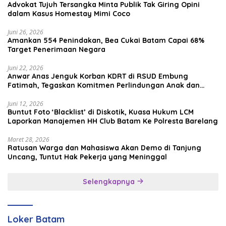
Advokat Tujuh Tersangka Minta Publik Tak Giring Opini
dalam Kasus Homestay Mimi Coco
Juni 26, 2026
Amankan 554 Penindakan, Bea Cukai Batam Capai 68%
Target Penerimaan Negara
Juni 22, 2026
Anwar Anas Jenguk Korban KDRT di RSUD Embung
Fatimah, Tegaskan Komitmen Perlindungan Anak dan
Korban Kekerasan
Juni 12, 2026
Buntut Foto ‘Blacklist’ di Diskotik, Kuasa Hukum LCM
Laporkan Manajemen HH Club Batam Ke Polresta Barelang
Maret 28, 2026
Ratusan Warga dan Mahasiswa Akan Demo di Tanjung
Uncang, Tuntut Hak Pekerja yang Meninggal
Selengkapnya
Loker Batam