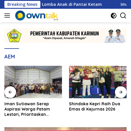
Langsung
imun Gelar Lomba Anak di Pantai Ketam
Breaking News
Iman Sutiawan
ke
konten
AEM
Iman Sutiawan Serap
Shindoka Kepri Raih Dua
Aspirasi Warga Patam
Emas di Kejurnas 2026
Lestari, Prioritaskan
Pembangunan Rumah
Ibadah