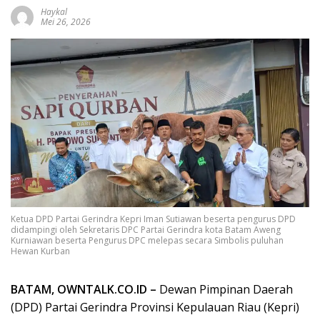
Haykal
Mei 26, 2026
Ketua DPD Partai Gerindra Kepri Iman Sutiawan beserta pengurus DPD
didampingi oleh Sekretaris DPC Partai Gerindra kota Batam Aweng
Kurniawan beserta Pengurus DPC melepas secara Simbolis puluhan
Hewan Kurban
BATAM, OWNTALK.CO.ID –
Dewan Pimpinan Daerah
(DPD) Partai Gerindra Provinsi Kepulauan Riau (Kepri)