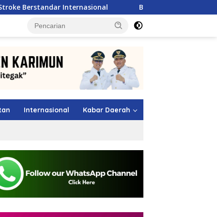
ernasional
BP Batam Siapkan Bibit Pesepak Bola Muda L
tutup
tan
Internasional
Kabar Daerah