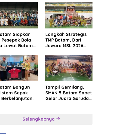
Batam Siapkan
Langkah Strategis
t Pesepak Bola
TMP Batam, Dari
a Lewat Batam
Jawara MSL 2026
e International
Menuju Panggung
sroot Football
Internasional
ival 2026
Batam Bangun
Tampil Gemilang,
sistem Sepak
SMAN 5 Batam Sabet
 Berkelanjutan
Gelar Juara Garuda
at Batam
Yaksa Cup I Kepri
mier FC
2026
Selengkapnya