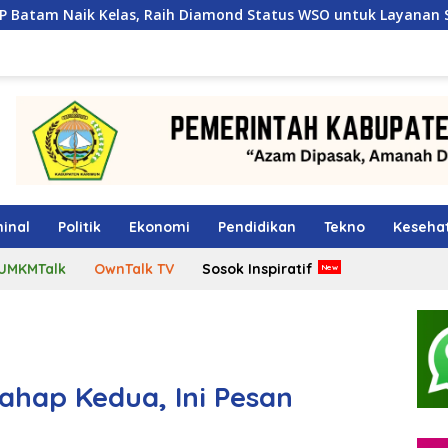
Raih Diamond Status WSO untuk Layanan Stroke Berstandar Int
inal
Politik
Ekonomi
Pendidikan
Tekno
Keseha
UMKMTalk
OwnTalk TV
Sosok Inspiratif
ahap Kedua, Ini Pesan