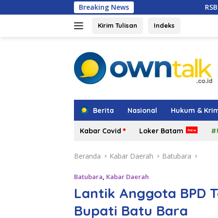
Langsung
Breaking News
RSBP Batam Naik Kelas, 
ke
konten
Kirim Tulisan
Indeks
tutup
Berita
Nasional
Hukum & Krim
Kabar Covid
Loker Batam
#
Beranda
Kabar Daerah
Batubara
Batubara
,
Kabar Daerah
Lantik Anggota BPD T
Bupati Batu Bara