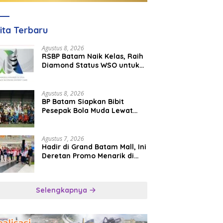
ita Terbaru
Agustus 8, 2026
RSBP Batam Naik Kelas, Raih
Diamond Status WSO untuk
Layanan Stroke Berstandar
Internasional
Agustus 8, 2026
BP Batam Siapkan Bibit
Pesepak Bola Muda Lewat
Batam Prime International
Grassroot Football Festival
2026
Agustus 7, 2026
Hadir di Grand Batam Mall, Ini
Deretan Promo Menarik di
PKP Expo 2026
Selengkapnya