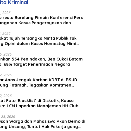
ita Kriminal
23, 2026
lresta Barelang Pimpin Konferensi Pers
anganan Kasus Pengeroyokan dan
aniayaan yang Viral di Media Sosial
23, 2026
kat Tujuh Tersangka Minta Publik Tak
ing Opini dalam Kasus Homestay Mimi
o
26, 2026
nkan 554 Penindakan, Bea Cukai Batam
ai 68% Target Penerimaan Negara
22, 2026
ar Anas Jenguk Korban KDRT di RSUD
ung Fatimah, Tegaskan Komitmen
lindungan Anak dan Korban Kekerasan
12, 2026
ut Foto ‘Blacklist’ di Diskotik, Kuasa
um LCM Laporkan Manajemen HH Club
am Ke Polresta Barelang
 28, 2026
usan Warga dan Mahasiswa Akan Demo di
ung Uncang, Tuntut Hak Pekerja yang