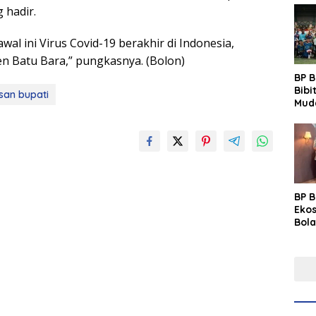
 hadir.
wal ini Virus Covid-19 berakhir di Indonesia,
 Batu Bara,” pungkasnya. (Bolon)
BP 
Bibi
san bupati
Mud
Prim
Gras
Fest
BP 
Eko
Bola
Lew
Pre