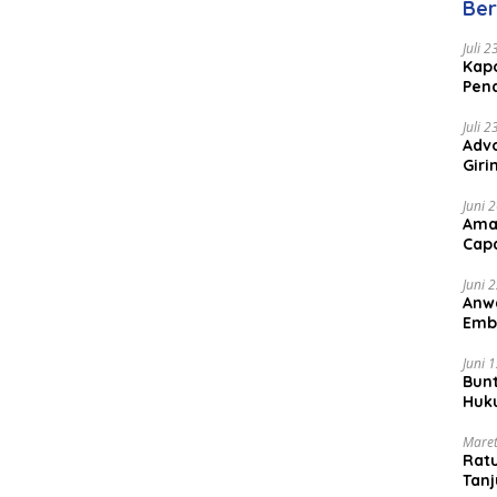
Ber
Juli 
Kapo
Pen
Peng
Juli 
Advo
Gir
Coc
Juni 
Ama
Cap
Juni 
Anw
Emb
Per
Juni 
Bunt
Huk
Bat
Maret
Rat
Tanj