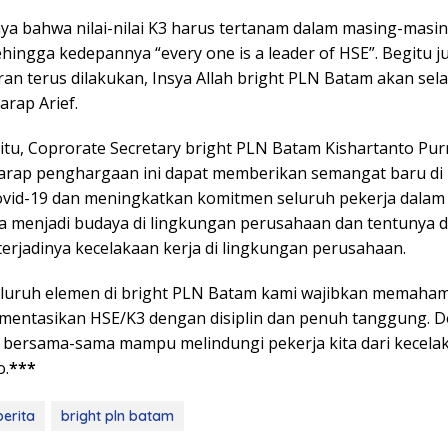
ya bahwa nilai-nilai K3 harus tertanam dalam masing-masing
hingga kedepannya “every one is a leader of HSE”. Begitu j
an terus dilakukan, Insya Allah bright PLN Batam akan sela
arap Arief.
itu, Coprorate Secretary bright PLN Batam Kishartanto P
arap penghargaan ini dapat memberikan semangat baru di
vid-19 dan meningkatkan komitmen seluruh pekerja dala
a menjadi budaya di lingkungan perusahaan dan tentunya 
erjadinya kecelakaan kerja di lingkungan perusahaan.
 seluruh elemen di bright PLN Batam kami wajibkan memaham
entasikan HSE/K3 dengan disiplin dan penuh tanggung. 
ta bersama-sama mampu melindungi pekerja kita dari kecelak
o.
***
berita
bright pln batam