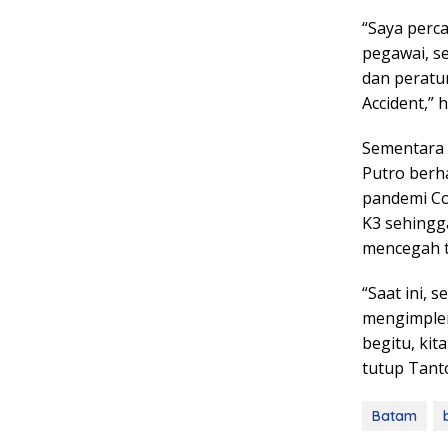
“Saya perca
pegawai, se
dan peratur
Accident,” h
Sementara 
Putro berh
pandemi Co
K3 sehingg
mencegah t
“Saat ini,
mengimplem
begitu, ki
tutup Tant
Batam