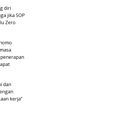
 diri
uga jika SOP
lu Zero
urnomo
 masa
m penerapan
dapat
i dan
Dengan
aan kerja”