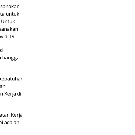
ksanakan
ta untuk
. Untuk
ksanakan
vid-19.
nd
a bangga
 kepatuhan
han
 Kerja di
tan Kerja
i adalah