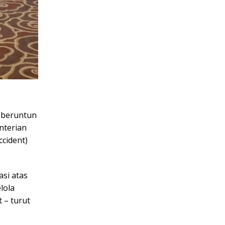
a beruntun
nterian
ccident)
si atas
lola
 – turut