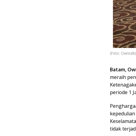
(Foto: Owntalk)
Batam, Own
meraih pen
Ketenagaker
periode 1 J
Penghargaa
kepedulian
Keselamata
tidak terjad