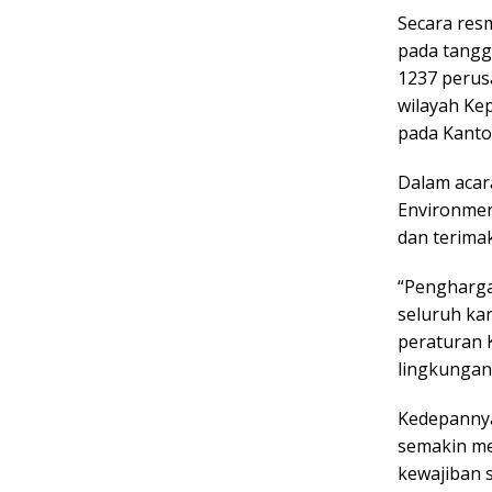
Secara res
pada tangg
1237 perus
wilayah Kep
pada Kanto
Dalam acara
Environmen
dan terima
“Pengharga
seluruh ka
peraturan 
lingkungan 
Kedepannya
semakin me
kewajiban 