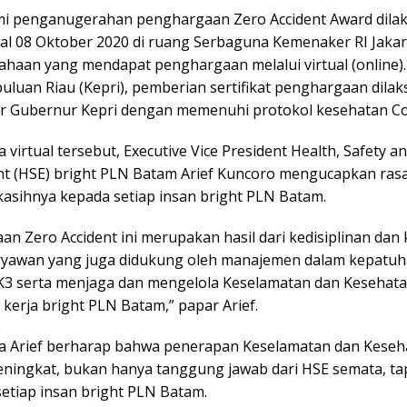
mi penganugerahan penghargaan Zero Accident Award dila
al 08 Oktober 2020 di ruang Serbaguna Kemenaker RI Jakar
ahaan yang mendapat penghargaan melalui virtual (online)
uluan Riau (Kepri), pemberian sertifikat penghargaan dila
r Gubernur Kepri dengan memenuhi protokol kesehatan Co
 virtual tersebut, Executive Vice President Health, Safety a
t (HSE) bright PLN Batam Arief Kuncoro mengucapkan ras
kasihnya kepada setiap insan bright PLN Batam.
an Zero Accident ini merupakan hasil dari kedisiplinan dan
ryawan yang juga didukung oleh manajemen dalam kepatu
K3 serta menjaga dan mengelola Keselamatan dan Kesehatan
kerja bright PLN Batam,” papar Arief.
 Arief berharap bahwa penerapan Keselamatan dan Keseha
ningkat, bukan hanya tanggung jawab dari HSE semata, tap
setiap insan bright PLN Batam.