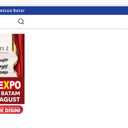
tam
Pulihkan Sumbar Pasca Banjir, Pertamina Patra N