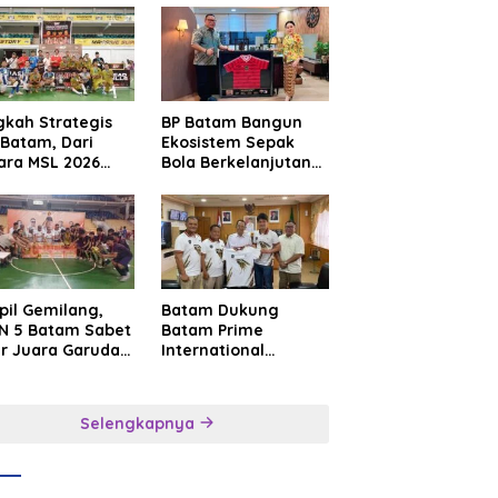
gkah Strategis
BP Batam Bangun
Batam, Dari
Ekosistem Sepak
ara MSL 2026
Bola Berkelanjutan
uju Panggung
Lewat Batam
rnasional
Premier FC
pil Gemilang,
Batam Dukung
N 5 Batam Sabet
Batam Prime
ar Juara Garuda
International
a Cup I Kepri
Grassroot Football
6
Festival 2026,
Perkuat Sport
Selengkapnya
Tourism dan
Persahabatan
Indonesia–
Singapura–Brunei–