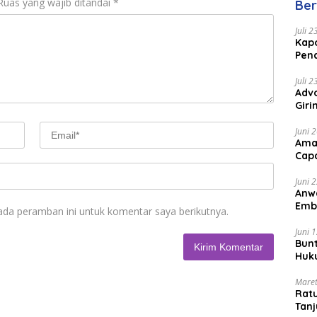
Ruas yang wajib ditandai
*
Ber
Juli 
Kapo
Pen
Peng
Juli 
Advo
Gir
Coc
Juni 
Ama
Cap
Juni 
Anw
Emb
ada peramban ini untuk komentar saya berikutnya.
Per
Juni 
Bunt
Huk
Bat
Maret
Rat
Tanj