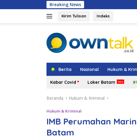
Langsung
Breaking News
Hadir di Gran
ke
konten
Kirim Tulisan
Indeks
tutup
Berita
Nasional
Hukum & Krim
Kabar Covid
Loker Batam
#
Beranda
Hukum & Kriminal
Hukum & Kriminal
IMB Perumahan Marina
Batam