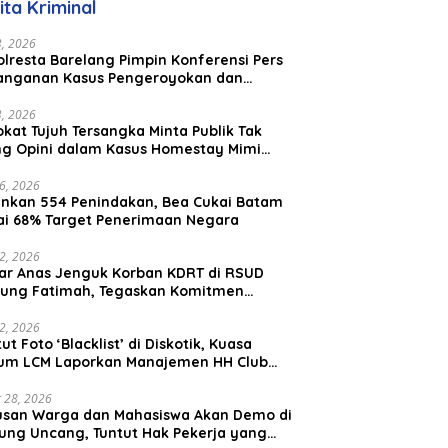
ita Kriminal
Malaysia
23, 2026
lresta Barelang Pimpin Konferensi Pers
anganan Kasus Pengeroyokan dan
aniayaan yang Viral di Media Sosial
23, 2026
kat Tujuh Tersangka Minta Publik Tak
ing Opini dalam Kasus Homestay Mimi
o
26, 2026
nkan 554 Penindakan, Bea Cukai Batam
ai 68% Target Penerimaan Negara
22, 2026
ar Anas Jenguk Korban KDRT di RSUD
ung Fatimah, Tegaskan Komitmen
lindungan Anak dan Korban Kekerasan
12, 2026
ut Foto ‘Blacklist’ di Diskotik, Kuasa
um LCM Laporkan Manajemen HH Club
am Ke Polresta Barelang
 28, 2026
usan Warga dan Mahasiswa Akan Demo di
ung Uncang, Tuntut Hak Pekerja yang