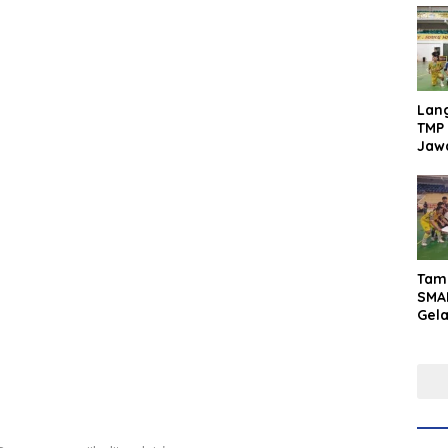
Lan
TMP 
Jaw
Men
Inte
Tam
SMA
Gel
Yaks
202