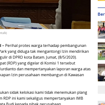
Ber
talk)
d –
Perihal protes warga terhadap pembangunan
ark yang diduga tak mengantongi Izin mendirikan
lir di DPRD kota Batam. Jumat, (8/5/2020).
at (RDP) yang digelar di Komisi 1 tersebut
 Murdianto dan mempertanyakan laporan warga atas
gkapan Izin perusahaan membangun di Kawasan
kukan sidak kelokasi kami tidak menemukan plang
am RDP ini kami sekaligus mempertanyakan IMB
Kata Budi kepada pihak perusahaan.