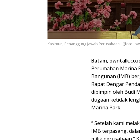
Kasimun, Penanggung Jawab Perusahaan . ((foto: own
Batam, owntalk.co.i
Perumahan Marina P
Bangunan (IMB) bergu
Rapat Dengar Pendap
dipimpin oleh Budi
dugaan ketidak len
Marina Park.
“ Setelah kami mela
IMB terpasang, dal
milik perusahaan,” 