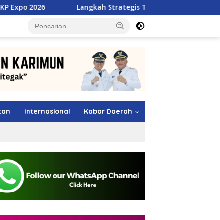
Langkah Strategis TMP Batam, Dari Jawara MSL 2026 Menuju
tutup
tan
Internasional
Kabar Daerah