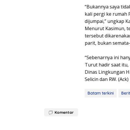
“Bukannya saya tida
kali pergi ke rumah 
dijumpai,” ungkap K
Menurut Kasimun, te
tersebut dikarenak
parit, bukan semata
“Sebenarnya ini han
Turut hadir saat it
Dinas Lingkungan Hi
Selicin dan RW. (Ack)
Batam terkini
Beri
Komentar