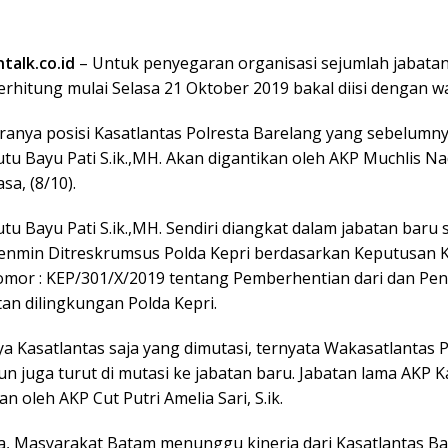
talk.co.id
– Untuk penyegaran organisasi sejumlah jabatan 
rhitung mulai Selasa 21 Oktober 2019 bakal diisi dengan w
ranya posisi Kasatlantas Polresta Barelang yang sebelumny
tu Bayu Pati S.ik.,MH. Akan digantikan oleh AKP Muchlis Na
asa, (8/10).
tu Bayu Pati S.ik.,MH. Sendiri diangkat dalam jabatan baru 
nmin Ditreskrumsus Polda Kepri berdasarkan Keputusan 
omor : KEP/301/X/2019 tentang Pemberhentian dari dan Pe
tan dilingkungan Polda Kepri.
a Kasatlantas saja yang dimutasi, ternyata Wakasatlantas P
n juga turut di mutasi ke jabatan baru. Jabatan lama AKP K
kan oleh AKP Cut Putri Amelia Sari, S.ik.
, Masyarakat Batam menunggu kinerja dari Kasatlantas Ba