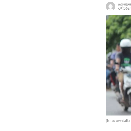
Raymond
Oktober
(foto: owntalk)