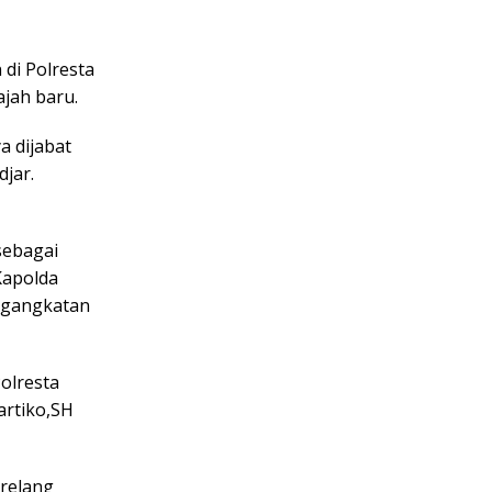
di Polresta
ajah baru.
a dijabat
djar.
sebagai
Kapolda
ngangkatan
olresta
artiko,SH
relang