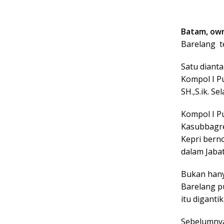
Batam, own
Barelang te
Satu dianta
Kompol I Pu
SH.,S.ik. Sel
Kompol I Pu
Kasubbagre
Kepri bern
dalam Jaba
Bukan hany
Barelang pu
itu diganti
Sebelumnya