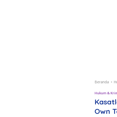
Beranda
H
Hukum & Kri
Kasatl
Own T