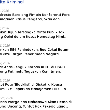
ita Kriminal
23, 2026
lresta Barelang Pimpin Konferensi Pers
anganan Kasus Pengeroyokan dan
aniayaan yang Viral di Media Sosial
23, 2026
kat Tujuh Tersangka Minta Publik Tak
ing Opini dalam Kasus Homestay Mimi
o
26, 2026
nkan 554 Penindakan, Bea Cukai Batam
ai 68% Target Penerimaan Negara
22, 2026
ar Anas Jenguk Korban KDRT di RSUD
ung Fatimah, Tegaskan Komitmen
lindungan Anak dan Korban Kekerasan
12, 2026
ut Foto ‘Blacklist’ di Diskotik, Kuasa
um LCM Laporkan Manajemen HH Club
am Ke Polresta Barelang
 28, 2026
usan Warga dan Mahasiswa Akan Demo di
ung Uncang, Tuntut Hak Pekerja yang