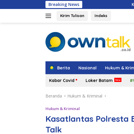
Langsung
Breaking News
Kepala BGN Tegaskan 
ke
konten
Kirim Tulisan
Indeks
tutup
Berita
Nasional
Hukum & Krim
Kabar Covid
Loker Batam
#
Beranda
Hukum & Kriminal
Hukum & Kriminal
Kasatlantas Polresta
Talk