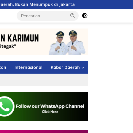
puk di Jakarta
Maling Berkeliaran di Sagulung, Warga
tutup
tan
Internasional
Kabar Daerah