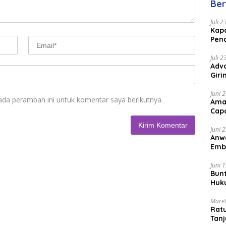
Ber
Juli 
Kapo
Pen
Peng
Juli 
Advo
Gir
Coc
Juni 
ada peramban ini untuk komentar saya berikutnya.
Ama
Cap
Juni 
Anw
Emb
Per
Juni 
Bunt
Huk
Bat
Maret
Rat
Tanj