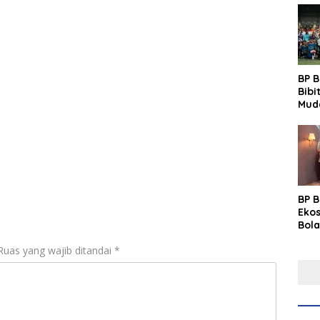
BP 
Bibi
Mud
Prim
Gras
Fest
BP 
Eko
Bola
Lew
Ruas yang wajib ditandai
*
Pre