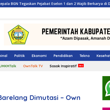
Pejabat Eselon 1 dan 2 Wajib Berkarya di Daerah, Bukan Menum
inal
Politik
Ekonomi
Pendidikan
Tekno
Keseha
UMKMTalk
OwnTalk TV
Sosok Inspiratif
 Barelang Dimutasi – Own