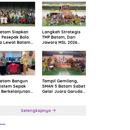
Batam Siapkan
Langkah Strategis
t Pesepak Bola
TMP Batam, Dari
a Lewat Batam
Jawara MSL 2026
e International
Menuju Panggung
sroot Football
Internasional
ival 2026
Batam Bangun
Tampil Gemilang,
sistem Sepak
SMAN 5 Batam Sabet
 Berkelanjutan
Gelar Juara Garuda
at Batam
Yaksa Cup I Kepri
mier FC
2026
Selengkapnya