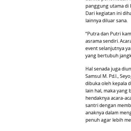
panggung utama di l
Dari kegiatan ini di
lainnya diluar sana.
“Putra dan Putri ka
asrama sendiri. Acar
event selanjutnya ya
yang bertubuh jangk
Hal senada juga diu
Samsul M. Pd.I., Se
dibuka oleh kepala 
lain hal, maka yang 
hendaknya acara-acar
santri dengan memb
anaknya dalam meng
penuh agar lebih me