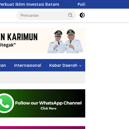
tasi Batam
Pulihkan Sumbar Pasca Banjir, Pertamina 
tutup
tan
Internasional
Kabar Daerah