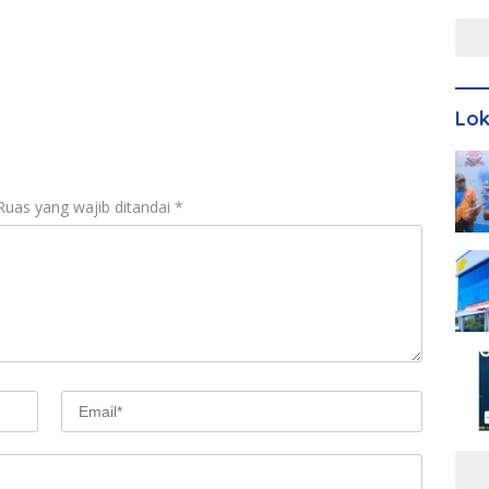
Men
Lo
Ruas yang wajib ditandai
*