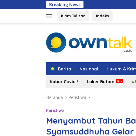
Langsung
Breaking News
Amsakar: Pen
ke
konten
Kirim Tulisan
Indeks
tutup
Berita
Nasional
Hukum & Krim
Kabar Covid
Loker Batam
#
Beranda
Peristiwa
Peristiwa
Menyambut Tahun Bar
Syamsuddhuha Gelar