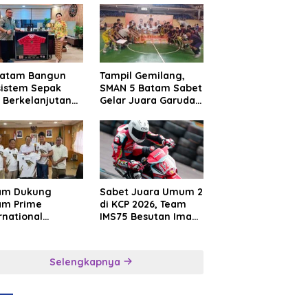
Batam Bangun
Tampil Gemilang,
sistem Sepak
SMAN 5 Batam Sabet
 Berkelanjutan
Gelar Juara Garuda
at Batam
Yaksa Cup I Kepri
mier FC
2026
am Dukung
Sabet Juara Umum 2
am Prime
di KCP 2026, Team
rnational
IMS75 Besutan Iman
sroot Football
Sutiawan Borong
ival 2026,
Podium
uat Sport
Selengkapnya
rism dan
sahabatan
onesia–
gapura–Brunei–