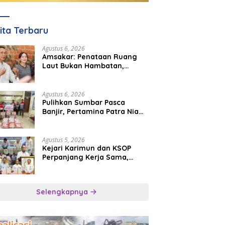
ita Terbaru
Agustus 6, 2026
Amsakar: Penataan Ruang
Laut Bukan Hambatan,
Justru Perkuat Iklim Investasi
Batam
Agustus 6, 2026
Pulihkan Sumbar Pasca
Banjir, Pertamina Patra Niaga
Turun Tangan Salurkan
Bantuan Kemanusiaan
Agustus 5, 2026
Kejari Karimun dan KSOP
Perpanjang Kerja Sama,
Perkuat Kepastian Hukum di
Sektor Maritim
Selengkapnya