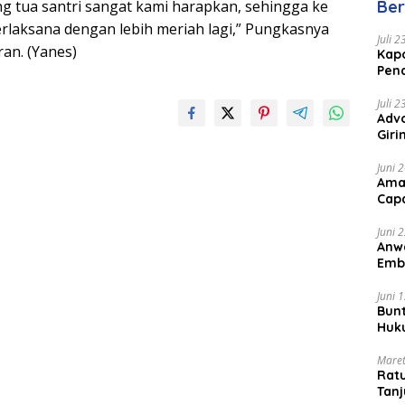
Ber
g tua santri sangat kami harapkan, sehingga ke
Mal
erlaksana dengan lebih meriah lagi,” Pungkasnya
Juli 
an. (Yanes)
Kapo
Pen
Peng
Juli 
Advo
Gir
Coc
Juni 
Ama
Cap
Juni 
Anw
Emb
Per
Juni 
Bunt
Huk
Bat
Maret
Rat
Tanj