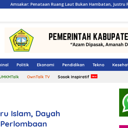
ataan Ruang Laut Bukan Hambatan, Justru Perkuat Iklim Inves
inal
Politik
Ekonomi
Pendidikan
Tekno
Keseha
UMKMTalk
OwnTalk TV
Sosok Inspiratif
u Islam, Dayah
 Perlombaan