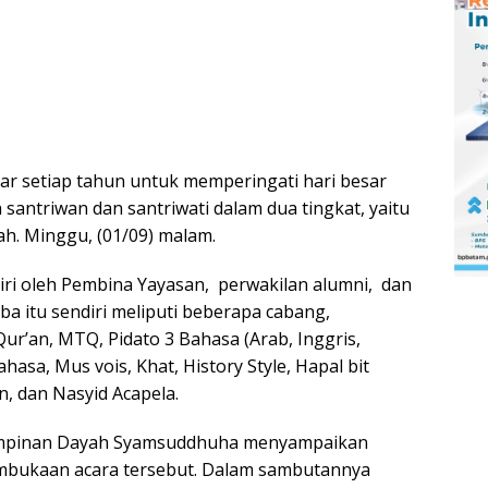
lar setiap tahun untuk memperingati hari besar
h santriwan dan santriwati dalam dua tingkat, yaitu
ah. Minggu, (01/09) malam.
diri oleh Pembina Yayasan, perwakilan alumni, dan
mba itu sendiri meliputi beberapa cabang,
Qur’an, MTQ, Pidato 3 Bahasa (Arab, Inggris,
hasa, Mus vois, Khat, History Style, Hapal bit
n, dan Nasyid Acapela.
impinan Dayah Syamsuddhuha menyampaikan
mbukaan acara tersebut. Dalam sambutannya