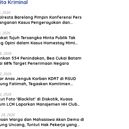
ita Kriminal
aysia
23, 2026
lresta Barelang Pimpin Konferensi Pers
anganan Kasus Pengeroyokan dan
aniayaan yang Viral di Media Sosial
23, 2026
kat Tujuh Tersangka Minta Publik Tak
ing Opini dalam Kasus Homestay Mimi
o
26, 2026
nkan 554 Penindakan, Bea Cukai Batam
ai 68% Target Penerimaan Negara
22, 2026
ar Anas Jenguk Korban KDRT di RSUD
ung Fatimah, Tegaskan Komitmen
lindungan Anak dan Korban Kekerasan
12, 2026
ut Foto ‘Blacklist’ di Diskotik, Kuasa
um LCM Laporkan Manajemen HH Club
am Ke Polresta Barelang
 28, 2026
usan Warga dan Mahasiswa Akan Demo di
ung Uncang, Tuntut Hak Pekerja yang