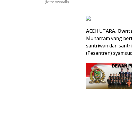
(foto: owntalk)
ACEH UTARA, Owntal
Muharram yang bert
santriwan dan santr
(Pesantren) syamsu