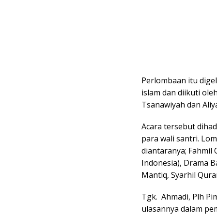
Perlombaan itu dige
islam dan diikuti ole
Tsanawiyah dan Aliy
Acara tersebut diha
para wali santri. Lo
diantaranya; Fahmil 
Indonesia), Drama Ba
Mantiq, Syarhil Qura
Tgk. Ahmadi, Plh P
ulasannya dalam pe