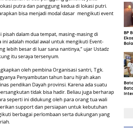
okasi putra dan panggung kedua di lokasi putri.
harapkan bisa menjadi modal dasar mengikuti event
BP 
mi pisah dalam dua tempat, masing-masing di
Eko
a ini adalah modal awal untuk mengikuti Event-
Bola
ng lebih besar di luar sana nantinya,” ujar Ustadz
Lew
Pre
ung itu seraya tersenyum.
ngkapkan oleh pembina Organisasi santri, Tgk.
yogyanya Penyambutan tahun baru hijrah akan
Bat
dinas pendikan Dayah provinsi. Karena ada suatu
Bat
bersangkutan tidak bisa hadir. Beliau juga berharap
Inte
Gras
a seperti ini didukung oleh para orang tua wali
Fest
erikan support dan persiapan untuk kebutuhan
Perk
ikuti berbagai perlombaan serta dukungan yang
Tou
Per
riah.
Ind
Sin