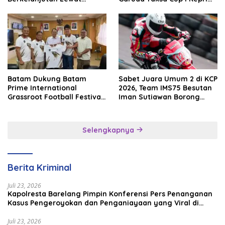
Batam Premier FC
2026
Batam Dukung Batam
Sabet Juara Umum 2 di KCP
Prime International
2026, Team IMS75 Besutan
Grassroot Football Festival
Iman Sutiawan Borong
2026, Perkuat Sport
Podium
Tourism dan Persahabatan
Indonesia–Singapura–
Selengkapnya
Brunei–Malaysia
Berita Kriminal
Juli 23, 2026
Kapolresta Barelang Pimpin Konferensi Pers Penanganan
Kasus Pengeroyokan dan Penganiayaan yang Viral di
Media Sosial
Juli 23, 2026