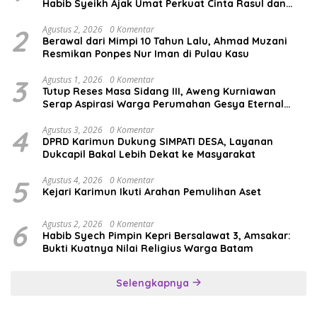
Habib Syeikh Ajak Umat Perkuat Cinta Rasul dan
Persatuan
2
Agustus 2, 2026
0 Komentar
Berawal dari Mimpi 10 Tahun Lalu, Ahmad Muzani
Resmikan Ponpes Nur Iman di Pulau Kasu
3
Agustus 1, 2026
0 Komentar
Tutup Reses Masa Sidang III, Aweng Kurniawan
Serap Aspirasi Warga Perumahan Gesya Eternal
soal USB SD
4
Agustus 3, 2026
0 Komentar
DPRD Karimun Dukung SIMPATI DESA, Layanan
Dukcapil Bakal Lebih Dekat ke Masyarakat
5
Agustus 4, 2026
0 Komentar
Kejari Karimun Ikuti Arahan Pemulihan Aset
6
Agustus 2, 2026
0 Komentar
Habib Syech Pimpin Kepri Bersalawat 3, Amsakar:
Bukti Kuatnya Nilai Religius Warga Batam
Selengkapnya