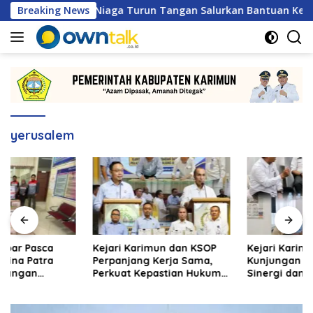
Langsung
amina Patra Niaga Turun Tangan Salurkan Bantuan Kemanusiaan
Breaking News
ke
konten
yerusalem
Kejari Karimun dan KSOP
Kejari Karimun Terima
Perpanjang Kerja Sama,
Kunjungan BPS, Perkuat
Perkuat Kepastian Hukum
Sinergi dan Pertukaran
di Sektor Maritim
Data