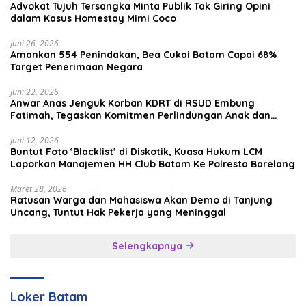
Advokat Tujuh Tersangka Minta Publik Tak Giring Opini
dalam Kasus Homestay Mimi Coco
Juni 26, 2026
Amankan 554 Penindakan, Bea Cukai Batam Capai 68%
Target Penerimaan Negara
Juni 22, 2026
Anwar Anas Jenguk Korban KDRT di RSUD Embung
Fatimah, Tegaskan Komitmen Perlindungan Anak dan
Korban Kekerasan
Juni 12, 2026
Buntut Foto ‘Blacklist’ di Diskotik, Kuasa Hukum LCM
Laporkan Manajemen HH Club Batam Ke Polresta Barelang
Maret 28, 2026
Ratusan Warga dan Mahasiswa Akan Demo di Tanjung
Uncang, Tuntut Hak Pekerja yang Meninggal
Selengkapnya
Loker Batam