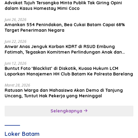
Advokat Tujuh Tersangka Minta Publik Tak Giring Opini
dalam Kasus Homestay Mimi Coco
Juni 26, 2026
Amankan 554 Penindakan, Bea Cukai Batam Capai 68%
Target Penerimaan Negara
Juni 22, 2026
Anwar Anas Jenguk Korban KDRT di RSUD Embung
Fatimah, Tegaskan Komitmen Perlindungan Anak dan
Korban Kekerasan
Juni 12, 2026
Buntut Foto ‘Blacklist’ di Diskotik, Kuasa Hukum LCM
Laporkan Manajemen HH Club Batam Ke Polresta Barelang
Maret 28, 2026
Ratusan Warga dan Mahasiswa Akan Demo di Tanjung
Uncang, Tuntut Hak Pekerja yang Meninggal
Selengkapnya
Loker Batam