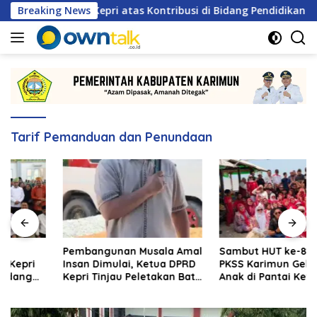
Langsung
Dua Tokoh Kepri atas Kontribusi di Bidang Pendidikan dan Keam
Breaking News
ke
konten
Tarif Pemanduan dan Penundaan
Pembangunan Musala Amal
Sambut HUT ke-81 RI, DPD
Insan Dimulai, Ketua DPRD
PKSS Karimun Gelar Lomba
Kepri Tinjau Peletakan Batu
Anak di Pantai Ketam
Pertama