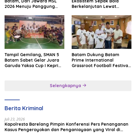
Batam, Dari Jawara MSL
Ekosistem Sepak Bola
2026 Menuju Panggung
Berkelanjutan Lewat
Internasional
Batam Premier FC
Tampil Gemilang, SMAN 5
Batam Dukung Batam
Batam Sabet Gelar Juara
Prime International
Garuda Yaksa Cup I Kepri
Grassroot Football Festival
2026
2026, Perkuat Sport
Tourism dan Persahabatan
Indonesia–Singapura–
Selengkapnya
Brunei–Malaysia
Berita Kriminal
Juli 23, 2026
Kapolresta Barelang Pimpin Konferensi Pers Penanganan
Kasus Pengeroyokan dan Penganiayaan yang Viral di
Media Sosial