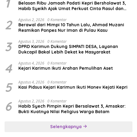
1
Belasan Ribu Jamaah Padati Kepri Bersholawat 3,
Habib Syeikh Ajak Umat Perkuat Cinta Rasul dan
Persatuan
2
Agustus 2, 2026
0 Komentar
Berawal dari Mimpi 10 Tahun Lalu, Ahmad Muzani
Resmikan Ponpes Nur Iman di Pulau Kasu
3
Agustus 3, 2026
0 Komentar
DPRD Karimun Dukung SIMPATI DESA, Layanan
Dukcapil Bakal Lebih Dekat ke Masyarakat
4
Agustus 4, 2026
0 Komentar
Kejari Karimun Ikuti Arahan Pemulihan Aset
5
Agustus 4, 2026
0 Komentar
Kasi Pidsus Kejari Karimun Ikuti Monev Kejati Kepri
6
Agustus 2, 2026
0 Komentar
Habib Syech Pimpin Kepri Bersalawat 3, Amsakar:
Bukti Kuatnya Nilai Religius Warga Batam
Selengkapnya