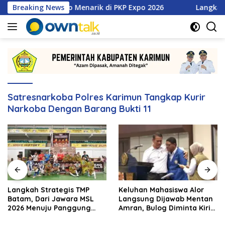
Langsung
retan Promo Menarik di PKP Expo 2026
Breaking News
Langkah Strategi
ke
konten
Satresnarkoba Polres Karimun Tangkap Kurir
Narkoba Dengan Barang Bukti 11
Langkah Strategis TMP
Keluhan Mahasiswa Alor
Batam, Dari Jawara MSL
Langsung Dijawab Mentan
2026 Menuju Panggung
Amran, Bulog Diminta Kirim
Internasional
Beras Hari Itu Juga