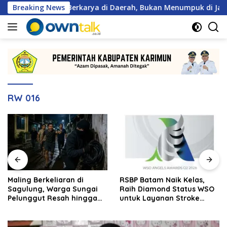
Langsung
 2 Wajib Berkarya di Daerah, Bukan Menumpuk di Jakarta
Breaking News
ke
konten
RW 016
Maling Berkeliaran di
RSBP Batam Naik Kelas,
Sagulung, Warga Sungai
Raih Diamond Status WSO
Pelunggut Resah hingga
untuk Layanan Stroke
Rela Begadang
Berstandar Internasional