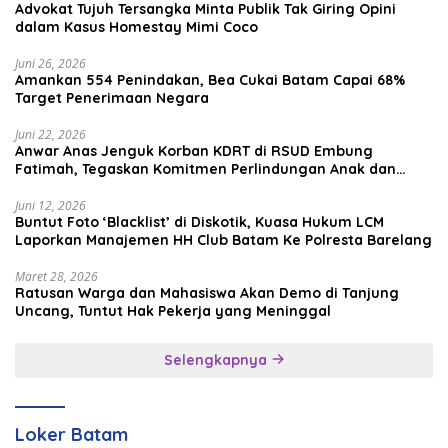
Advokat Tujuh Tersangka Minta Publik Tak Giring Opini
dalam Kasus Homestay Mimi Coco
Juni 26, 2026
Amankan 554 Penindakan, Bea Cukai Batam Capai 68%
Target Penerimaan Negara
Juni 22, 2026
Anwar Anas Jenguk Korban KDRT di RSUD Embung
Fatimah, Tegaskan Komitmen Perlindungan Anak dan
Korban Kekerasan
Juni 12, 2026
Buntut Foto ‘Blacklist’ di Diskotik, Kuasa Hukum LCM
Laporkan Manajemen HH Club Batam Ke Polresta Barelang
Maret 28, 2026
Ratusan Warga dan Mahasiswa Akan Demo di Tanjung
Uncang, Tuntut Hak Pekerja yang Meninggal
Selengkapnya
Loker Batam