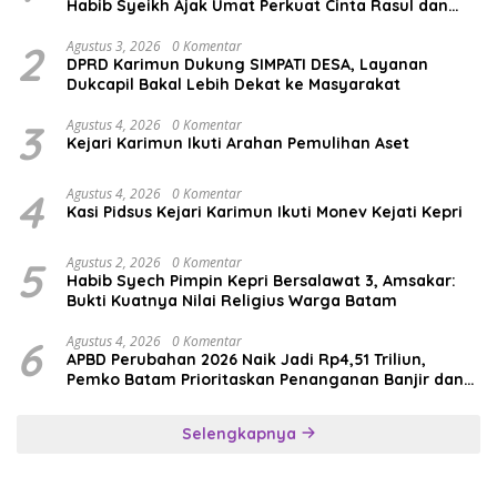
Habib Syeikh Ajak Umat Perkuat Cinta Rasul dan
Persatuan
2
Agustus 3, 2026
0 Komentar
DPRD Karimun Dukung SIMPATI DESA, Layanan
Dukcapil Bakal Lebih Dekat ke Masyarakat
3
Agustus 4, 2026
0 Komentar
Kejari Karimun Ikuti Arahan Pemulihan Aset
4
Agustus 4, 2026
0 Komentar
Kasi Pidsus Kejari Karimun Ikuti Monev Kejati Kepri
5
Agustus 2, 2026
0 Komentar
Habib Syech Pimpin Kepri Bersalawat 3, Amsakar:
Bukti Kuatnya Nilai Religius Warga Batam
6
Agustus 4, 2026
0 Komentar
APBD Perubahan 2026 Naik Jadi Rp4,51 Triliun,
Pemko Batam Prioritaskan Penanganan Banjir dan
Pendidikan
Selengkapnya