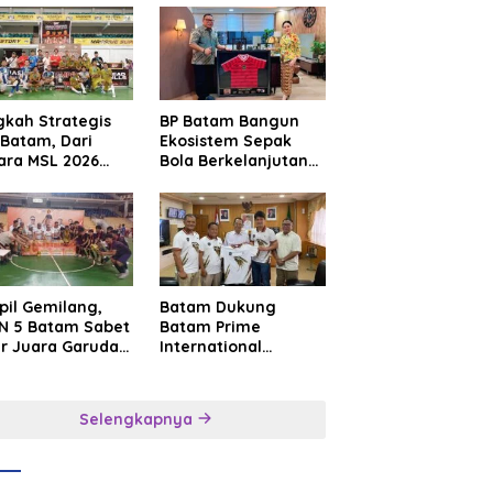
gkah Strategis
BP Batam Bangun
Batam, Dari
Ekosistem Sepak
ara MSL 2026
Bola Berkelanjutan
uju Panggung
Lewat Batam
rnasional
Premier FC
pil Gemilang,
Batam Dukung
N 5 Batam Sabet
Batam Prime
ar Juara Garuda
International
a Cup I Kepri
Grassroot Football
6
Festival 2026,
Perkuat Sport
Selengkapnya
Tourism dan
Persahabatan
Indonesia–
Singapura–Brunei–