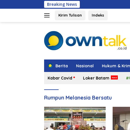
Langsung
Breaking News
Hadir di
ke
konten
Kirim Tulisan
Indeks
tutup
Berita
Nasional
Hukum & Krim
Kabar Covid
Loker Batam
#
Rumpun Melanesia Bersatu