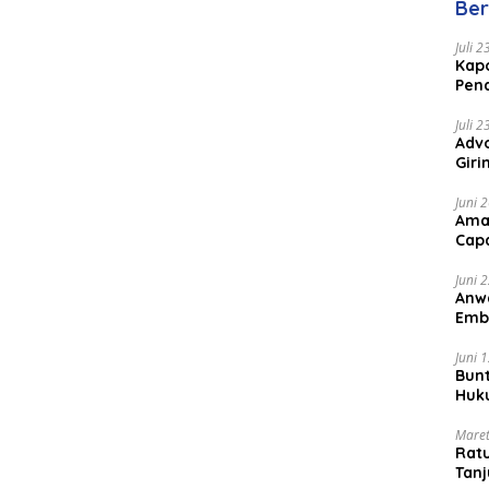
Ber
Juli 
Kapo
Pen
Peng
Juli 
Advo
Gir
Coc
Juni 
Ama
Cap
Juni 
Anw
Emb
Per
Juni 
Bunt
Huk
Bat
Maret
Rat
Tanj