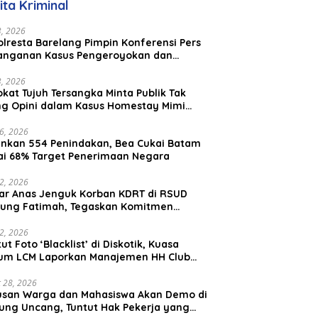
ita Kriminal
Malaysia
23, 2026
lresta Barelang Pimpin Konferensi Pers
anganan Kasus Pengeroyokan dan
aniayaan yang Viral di Media Sosial
23, 2026
kat Tujuh Tersangka Minta Publik Tak
ing Opini dalam Kasus Homestay Mimi
o
26, 2026
nkan 554 Penindakan, Bea Cukai Batam
ai 68% Target Penerimaan Negara
22, 2026
ar Anas Jenguk Korban KDRT di RSUD
ung Fatimah, Tegaskan Komitmen
lindungan Anak dan Korban Kekerasan
12, 2026
ut Foto ‘Blacklist’ di Diskotik, Kuasa
um LCM Laporkan Manajemen HH Club
am Ke Polresta Barelang
 28, 2026
usan Warga dan Mahasiswa Akan Demo di
ung Uncang, Tuntut Hak Pekerja yang