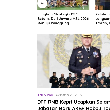
and Batam Mall, Ini
Langkah Strategis TMP
Keluhan
omo Menarik di
Batam, Dari Jawara MSL 2026
Langsun
026
Menuju Panggung
Amran, 
Internasional
Beras Ha
TNI & Polri
Desember 20, 2025
DPP RMB Kepri Ucapkan Sela
Jabatan Baru AKBP Robby To