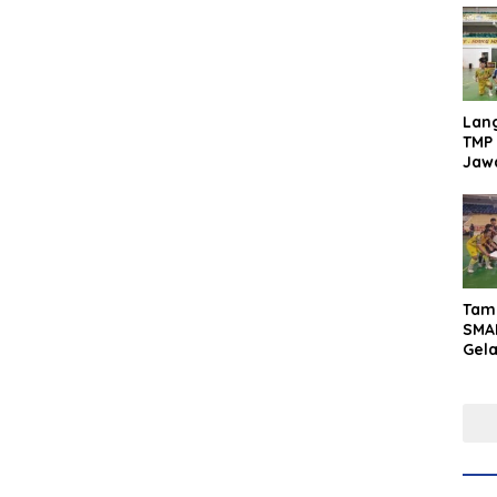
Lan
TMP 
Jaw
Men
Inte
Tam
SMA
Gel
Yaks
202