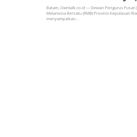
Manusiwa
Batam, Owntalk.co.id — Dewan Pengurus Pusat
Melanesia Bersatu (RMB) Provinsi Kepulauan Ri
menyampaikan…