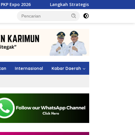
Langkah Strategis TMP Batam, Dari Jawara MSL 2026 M
tutup
tan
Internasional
Kabar Daerah