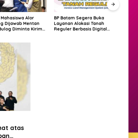
 Mahasiswa Alor
BP Batam Segera Buka
Amsa
g Dijawab Mentan
Layanan Alokasi Tanah
Laut
Bulog Diminta Kirim
Reguler Berbasis Digital
Justr
ri Itu Juga
Lewat LMS
Bat
mat atas
pan