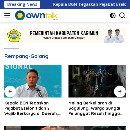
Langsung
s 2026
Breaking News
Kepala BGN Tegaskan Pejabat Eselon 1 dan 2 Wa
ke
konten
Rempang-Galang
Kepala BGN Tegaskan
Maling Berkeliaran di
Pejabat Eselon 1 dan 2
Sagulung, Warga Sungai
Wajib Berkarya di Daerah,
Pelunggut Resah hingga
Bukan Menumpuk di
Rela Begadang
Jakarta