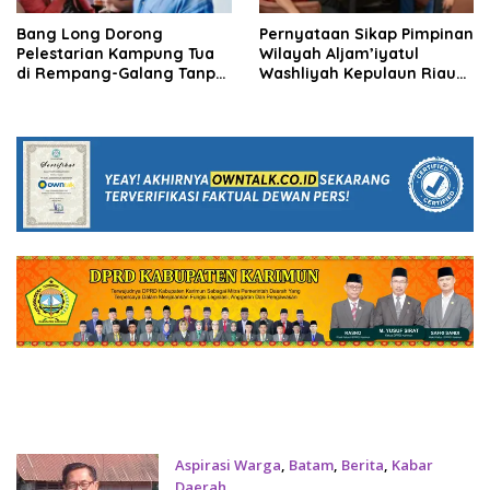
Bang Long Dorong
Pernyataan Sikap Pimpinan
Pelestarian Kampung Tua
Wilayah Aljam’iyatul
di Rempang-Galang Tanpa
Washliyah Kepulaun Riau
Relokasi
Terkait Bentrok di
Rempang Batam
Aspirasi Warga
,
Batam
,
Berita
,
Kabar
Daerah