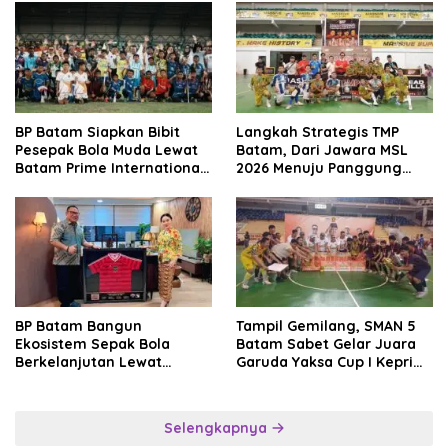
BP Batam Siapkan Bibit
Langkah Strategis TMP
Pesepak Bola Muda Lewat
Batam, Dari Jawara MSL
Batam Prime International
2026 Menuju Panggung
Grassroot Football Festival
Internasional
2026
BP Batam Bangun
Tampil Gemilang, SMAN 5
Ekosistem Sepak Bola
Batam Sabet Gelar Juara
Berkelanjutan Lewat
Garuda Yaksa Cup I Kepri
Batam Premier FC
2026
Selengkapnya