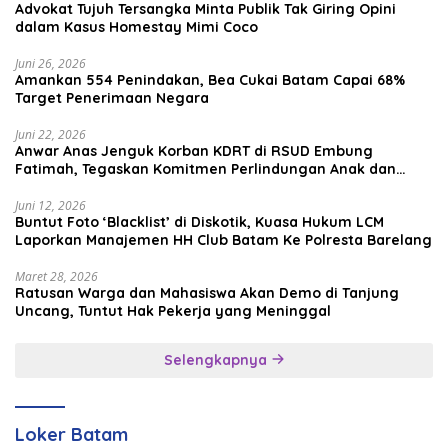
Advokat Tujuh Tersangka Minta Publik Tak Giring Opini
dalam Kasus Homestay Mimi Coco
Juni 26, 2026
Amankan 554 Penindakan, Bea Cukai Batam Capai 68%
Target Penerimaan Negara
Juni 22, 2026
Anwar Anas Jenguk Korban KDRT di RSUD Embung
Fatimah, Tegaskan Komitmen Perlindungan Anak dan
Korban Kekerasan
Juni 12, 2026
Buntut Foto ‘Blacklist’ di Diskotik, Kuasa Hukum LCM
Laporkan Manajemen HH Club Batam Ke Polresta Barelang
Maret 28, 2026
Ratusan Warga dan Mahasiswa Akan Demo di Tanjung
Uncang, Tuntut Hak Pekerja yang Meninggal
Selengkapnya
Loker Batam