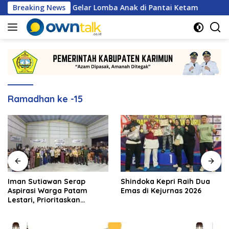
Langsung
SS Karimun Gelar Lomba Anak di Pantai Ketam
Breaking News
Iman Su
ke
konten
Ramadhan ke -15
Iman Sutiawan Serap
Shindoka Kepri Raih Dua
Aspirasi Warga Patam
Emas di Kejurnas 2026
Lestari, Prioritaskan
Pembangunan Rumah
Ibadah