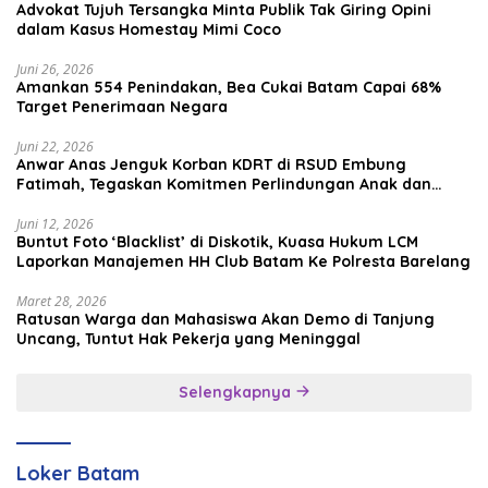
Advokat Tujuh Tersangka Minta Publik Tak Giring Opini
dalam Kasus Homestay Mimi Coco
Juni 26, 2026
Amankan 554 Penindakan, Bea Cukai Batam Capai 68%
Target Penerimaan Negara
Juni 22, 2026
Anwar Anas Jenguk Korban KDRT di RSUD Embung
Fatimah, Tegaskan Komitmen Perlindungan Anak dan
Korban Kekerasan
Juni 12, 2026
Buntut Foto ‘Blacklist’ di Diskotik, Kuasa Hukum LCM
Laporkan Manajemen HH Club Batam Ke Polresta Barelang
Maret 28, 2026
Ratusan Warga dan Mahasiswa Akan Demo di Tanjung
Uncang, Tuntut Hak Pekerja yang Meninggal
Selengkapnya
Loker Batam