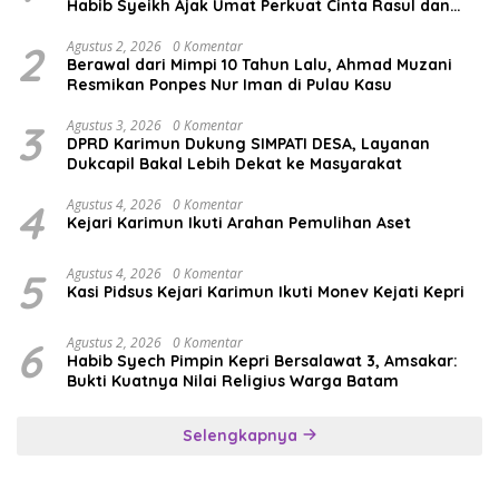
Habib Syeikh Ajak Umat Perkuat Cinta Rasul dan
Persatuan
2
Agustus 2, 2026
0 Komentar
Berawal dari Mimpi 10 Tahun Lalu, Ahmad Muzani
Resmikan Ponpes Nur Iman di Pulau Kasu
3
Agustus 3, 2026
0 Komentar
DPRD Karimun Dukung SIMPATI DESA, Layanan
Dukcapil Bakal Lebih Dekat ke Masyarakat
4
Agustus 4, 2026
0 Komentar
Kejari Karimun Ikuti Arahan Pemulihan Aset
5
Agustus 4, 2026
0 Komentar
Kasi Pidsus Kejari Karimun Ikuti Monev Kejati Kepri
6
Agustus 2, 2026
0 Komentar
Habib Syech Pimpin Kepri Bersalawat 3, Amsakar:
Bukti Kuatnya Nilai Religius Warga Batam
Selengkapnya