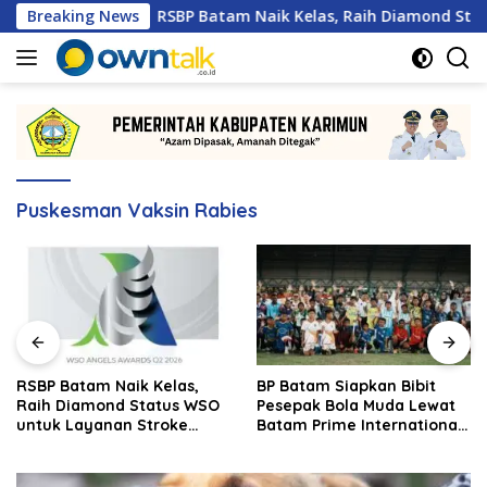
Langsung
ng
Breaking News
RSBP Batam Naik Kelas, Raih Diamond Status WSO un
ke
konten
Puskesman Vaksin Rabies
RSBP Batam Naik Kelas,
BP Batam Siapkan Bibit
Raih Diamond Status WSO
Pesepak Bola Muda Lewat
untuk Layanan Stroke
Batam Prime International
Berstandar Internasional
Grassroot Football Festival
2026