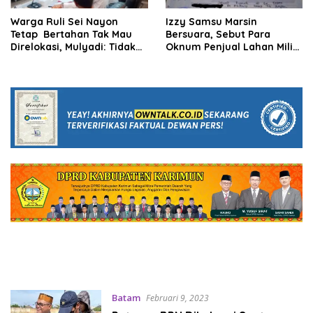
Warga Ruli Sei Nayon
Izzy Samsu Marsin
Tetap Bertahan Tak Mau
Bersuara, Sebut Para
Direlokasi, Mulyadi: Tidak
Oknum Penjual Lahan Milik
Ada Tawar Menawar, Kami
PT Citra Mitra Graha
Tetap Akan Bangun
Batam
Februari 9, 2023