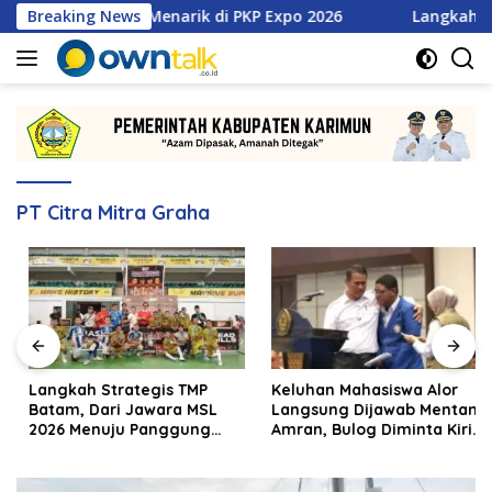
Langsung
an Promo Menarik di PKP Expo 2026
Breaking News
Langkah Strategis T
ke
konten
PT Citra Mitra Graha
Langkah Strategis TMP
Keluhan Mahasiswa Alor
Batam, Dari Jawara MSL
Langsung Dijawab Mentan
2026 Menuju Panggung
Amran, Bulog Diminta Kirim
Internasional
Beras Hari Itu Juga