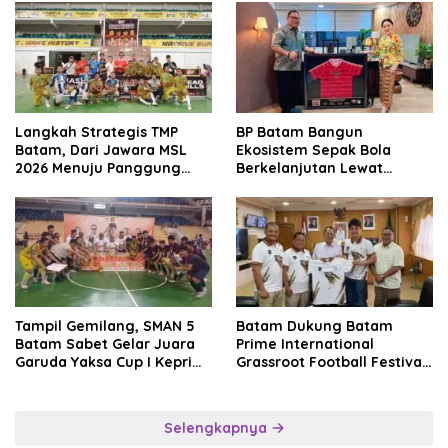
Langkah Strategis TMP
BP Batam Bangun
Batam, Dari Jawara MSL
Ekosistem Sepak Bola
2026 Menuju Panggung
Berkelanjutan Lewat
Internasional
Batam Premier FC
Tampil Gemilang, SMAN 5
Batam Dukung Batam
Batam Sabet Gelar Juara
Prime International
Garuda Yaksa Cup I Kepri
Grassroot Football Festival
2026
2026, Perkuat Sport
Tourism dan Persahabatan
Indonesia–Singapura–
Selengkapnya
Brunei–Malaysia