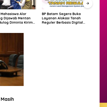
 Mahasiswa Alor
BP Batam Segera Buka
Amsa
g Dijawab Mentan
Layanan Alokasi Tanah
Laut
Bulog Diminta Kirim
Reguler Berbasis Digital
Justr
ri Itu Juga
Lewat LMS
Bat
 Masih