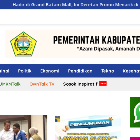
and Batam Mall, Ini Deretan Promo Menarik di PKP Expo 2026
inal
Politik
Ekonomi
Pendidikan
Tekno
Keseha
UMKMTalk
OwnTalk TV
Sosok Inspiratif