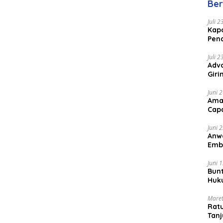
Ber
Juli 
Kapo
Pen
Peng
Juli 
Advo
Gir
Coc
Juni 
Ama
Cap
Juni 
Anw
Emb
Per
Juni 
Bunt
Huk
Bat
Maret
Rat
Tanj