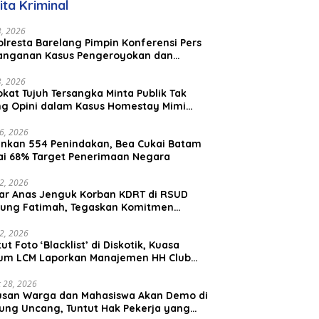
ita Kriminal
Malaysia
23, 2026
lresta Barelang Pimpin Konferensi Pers
anganan Kasus Pengeroyokan dan
aniayaan yang Viral di Media Sosial
23, 2026
kat Tujuh Tersangka Minta Publik Tak
ing Opini dalam Kasus Homestay Mimi
o
26, 2026
nkan 554 Penindakan, Bea Cukai Batam
ai 68% Target Penerimaan Negara
22, 2026
ar Anas Jenguk Korban KDRT di RSUD
ung Fatimah, Tegaskan Komitmen
lindungan Anak dan Korban Kekerasan
12, 2026
ut Foto ‘Blacklist’ di Diskotik, Kuasa
um LCM Laporkan Manajemen HH Club
am Ke Polresta Barelang
 28, 2026
usan Warga dan Mahasiswa Akan Demo di
ung Uncang, Tuntut Hak Pekerja yang