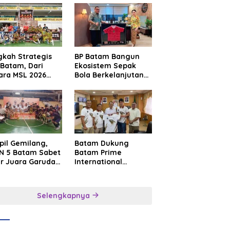
gkah Strategis
BP Batam Bangun
Batam, Dari
Ekosistem Sepak
ara MSL 2026
Bola Berkelanjutan
uju Panggung
Lewat Batam
rnasional
Premier FC
pil Gemilang,
Batam Dukung
N 5 Batam Sabet
Batam Prime
ar Juara Garuda
International
a Cup I Kepri
Grassroot Football
6
Festival 2026,
Perkuat Sport
Selengkapnya
Tourism dan
Persahabatan
Indonesia–
Singapura–Brunei–