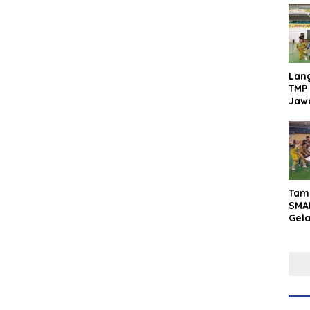
Lan
TMP 
Jaw
Men
Inte
Tam
SMA
Gel
Yaks
202