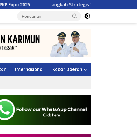
Langkah Strategis TMP Batam, Dari Jawara MSL 2026 Menu
tutup
tan
Internasional
Kabar Daerah