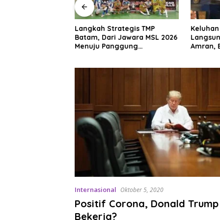
and Batam Mall, Ini
Langkah Strategis TMP
Keluhan
omo Menarik di
Batam, Dari Jawara MSL 2026
Langsun
026
Menuju Panggung
Amran, 
Internasional
Beras Ha
Internasional
Oktober 5, 2020
Positif Corona, Donald Trump
Bekerja?