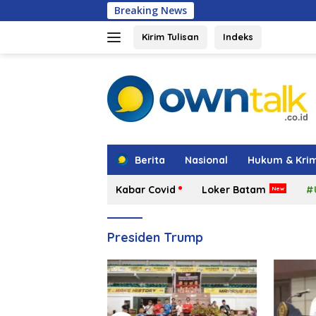
Langsung
Breaking News
Hadir di Gr
ke
konten
Kirim Tulisan
Indeks
tutup
Berita
Nasional
Hukum & Krim
Kabar Covid
Loker Batam
#
Presiden Trump