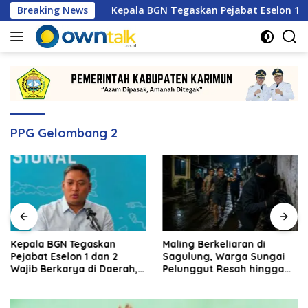
Langsung
 2026
Breaking News
Kepala BGN Tegaskan Pejabat Eselon 1 dan 2 Waji
ke
konten
PPG Gelombang 2
Kepala BGN Tegaskan
Maling Berkeliaran di
Pejabat Eselon 1 dan 2
Sagulung, Warga Sungai
Wajib Berkarya di Daerah,
Pelunggut Resah hingga
Bukan Menumpuk di
Rela Begadang
Jakarta