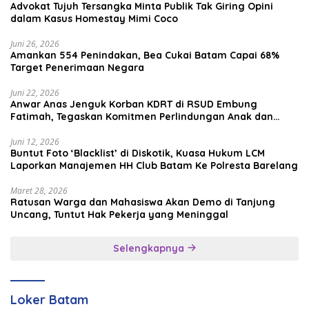
Advokat Tujuh Tersangka Minta Publik Tak Giring Opini
dalam Kasus Homestay Mimi Coco
Juni 26, 2026
Amankan 554 Penindakan, Bea Cukai Batam Capai 68%
Target Penerimaan Negara
Juni 22, 2026
Anwar Anas Jenguk Korban KDRT di RSUD Embung
Fatimah, Tegaskan Komitmen Perlindungan Anak dan
Korban Kekerasan
Juni 12, 2026
Buntut Foto ‘Blacklist’ di Diskotik, Kuasa Hukum LCM
Laporkan Manajemen HH Club Batam Ke Polresta Barelang
Maret 28, 2026
Ratusan Warga dan Mahasiswa Akan Demo di Tanjung
Uncang, Tuntut Hak Pekerja yang Meninggal
Selengkapnya
Loker Batam