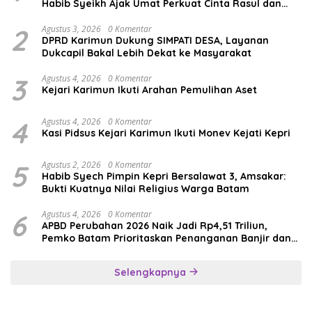
Habib Syeikh Ajak Umat Perkuat Cinta Rasul dan
Persatuan
2
Agustus 3, 2026
0 Komentar
DPRD Karimun Dukung SIMPATI DESA, Layanan
Dukcapil Bakal Lebih Dekat ke Masyarakat
3
Agustus 4, 2026
0 Komentar
Kejari Karimun Ikuti Arahan Pemulihan Aset
4
Agustus 4, 2026
0 Komentar
Kasi Pidsus Kejari Karimun Ikuti Monev Kejati Kepri
5
Agustus 2, 2026
0 Komentar
Habib Syech Pimpin Kepri Bersalawat 3, Amsakar:
Bukti Kuatnya Nilai Religius Warga Batam
6
Agustus 4, 2026
0 Komentar
APBD Perubahan 2026 Naik Jadi Rp4,51 Triliun,
Pemko Batam Prioritaskan Penanganan Banjir dan
Pendidikan
Selengkapnya