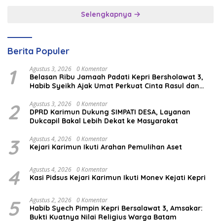
Selengkapnya
Berita Populer
1
Agustus 3, 2026
0 Komentar
Belasan Ribu Jamaah Padati Kepri Bersholawat 3,
Habib Syeikh Ajak Umat Perkuat Cinta Rasul dan
Persatuan
2
Agustus 3, 2026
0 Komentar
DPRD Karimun Dukung SIMPATI DESA, Layanan
Dukcapil Bakal Lebih Dekat ke Masyarakat
3
Agustus 4, 2026
0 Komentar
Kejari Karimun Ikuti Arahan Pemulihan Aset
4
Agustus 4, 2026
0 Komentar
Kasi Pidsus Kejari Karimun Ikuti Monev Kejati Kepri
5
Agustus 2, 2026
0 Komentar
Habib Syech Pimpin Kepri Bersalawat 3, Amsakar:
Bukti Kuatnya Nilai Religius Warga Batam