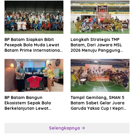
BP Batam Siapkan Bibit
Langkah Strategis TMP
Pesepak Bola Muda Lewat
Batam, Dari Jawara MSL
Batam Prime International
2026 Menuju Panggung
Grassroot Football Festival
Internasional
2026
BP Batam Bangun
Tampil Gemilang, SMAN 5
Ekosistem Sepak Bola
Batam Sabet Gelar Juara
Berkelanjutan Lewat
Garuda Yaksa Cup I Kepri
Batam Premier FC
2026
Selengkapnya