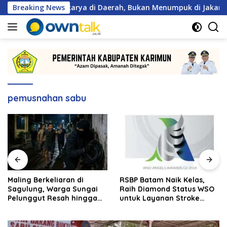
Langsung
ajib Berkarya di Daerah, Bukan Menumpuk di Jakarta
Breaking News
M
ke
konten
pemusnahan sabu
Maling Berkeliaran di
RSBP Batam Naik Kelas,
Sagulung, Warga Sungai
Raih Diamond Status WSO
Pelunggut Resah hingga
untuk Layanan Stroke
Rela Begadang
Berstandar Internasional