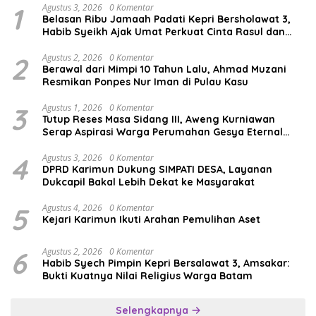
1
Agustus 3, 2026
0 Komentar
Belasan Ribu Jamaah Padati Kepri Bersholawat 3,
Habib Syeikh Ajak Umat Perkuat Cinta Rasul dan
Persatuan
2
Agustus 2, 2026
0 Komentar
Berawal dari Mimpi 10 Tahun Lalu, Ahmad Muzani
Resmikan Ponpes Nur Iman di Pulau Kasu
3
Agustus 1, 2026
0 Komentar
Tutup Reses Masa Sidang III, Aweng Kurniawan
Serap Aspirasi Warga Perumahan Gesya Eternal
soal USB SD
4
Agustus 3, 2026
0 Komentar
DPRD Karimun Dukung SIMPATI DESA, Layanan
Dukcapil Bakal Lebih Dekat ke Masyarakat
5
Agustus 4, 2026
0 Komentar
Kejari Karimun Ikuti Arahan Pemulihan Aset
6
Agustus 2, 2026
0 Komentar
Habib Syech Pimpin Kepri Bersalawat 3, Amsakar:
Bukti Kuatnya Nilai Religius Warga Batam
Selengkapnya