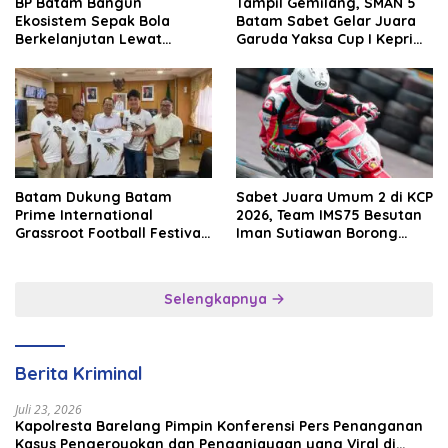
BP Batam Bangun
Tampil Gemilang, SMAN 5
Ekosistem Sepak Bola
Batam Sabet Gelar Juara
Berkelanjutan Lewat
Garuda Yaksa Cup I Kepri
Batam Premier FC
2026
Batam Dukung Batam
Sabet Juara Umum 2 di KCP
Prime International
2026, Team IMS75 Besutan
Grassroot Football Festival
Iman Sutiawan Borong
2026, Perkuat Sport
Podium
Tourism dan Persahabatan
Indonesia–Singapura–
Selengkapnya
Brunei–Malaysia
Berita Kriminal
Juli 23, 2026
Kapolresta Barelang Pimpin Konferensi Pers Penanganan
Kasus Pengeroyokan dan Penganiayaan yang Viral di