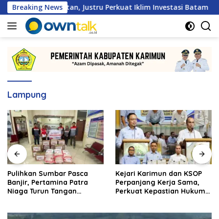
Langsung
Hambatan, Justru Perkuat Iklim Investasi Batam
Breaking News
Puli
ke
konten
Lampung
Pulihkan Sumbar Pasca
Kejari Karimun dan KSOP
Banjir, Pertamina Patra
Perpanjang Kerja Sama,
Niaga Turun Tangan
Perkuat Kepastian Hukum
Salurkan Bantuan
di Sektor Maritim
Kemanusiaan