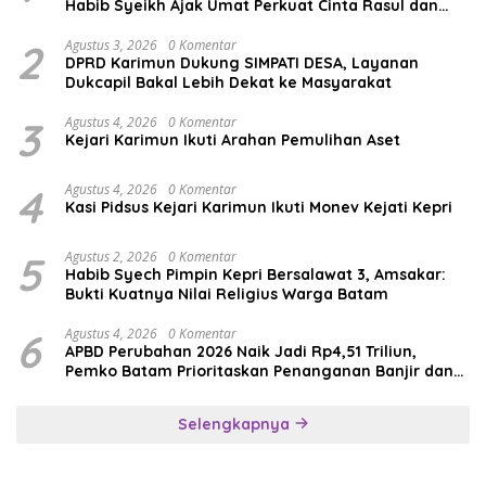
Habib Syeikh Ajak Umat Perkuat Cinta Rasul dan
Persatuan
2
Agustus 3, 2026
0 Komentar
DPRD Karimun Dukung SIMPATI DESA, Layanan
Dukcapil Bakal Lebih Dekat ke Masyarakat
3
Agustus 4, 2026
0 Komentar
Kejari Karimun Ikuti Arahan Pemulihan Aset
4
Agustus 4, 2026
0 Komentar
Kasi Pidsus Kejari Karimun Ikuti Monev Kejati Kepri
5
Agustus 2, 2026
0 Komentar
Habib Syech Pimpin Kepri Bersalawat 3, Amsakar:
Bukti Kuatnya Nilai Religius Warga Batam
6
Agustus 4, 2026
0 Komentar
APBD Perubahan 2026 Naik Jadi Rp4,51 Triliun,
Pemko Batam Prioritaskan Penanganan Banjir dan
Pendidikan
Selengkapnya