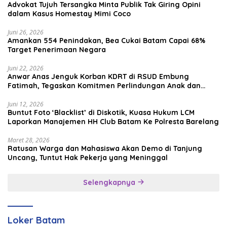
Advokat Tujuh Tersangka Minta Publik Tak Giring Opini
dalam Kasus Homestay Mimi Coco
Juni 26, 2026
Amankan 554 Penindakan, Bea Cukai Batam Capai 68%
Target Penerimaan Negara
Juni 22, 2026
Anwar Anas Jenguk Korban KDRT di RSUD Embung
Fatimah, Tegaskan Komitmen Perlindungan Anak dan
Korban Kekerasan
Juni 12, 2026
Buntut Foto ‘Blacklist’ di Diskotik, Kuasa Hukum LCM
Laporkan Manajemen HH Club Batam Ke Polresta Barelang
Maret 28, 2026
Ratusan Warga dan Mahasiswa Akan Demo di Tanjung
Uncang, Tuntut Hak Pekerja yang Meninggal
Selengkapnya
Loker Batam