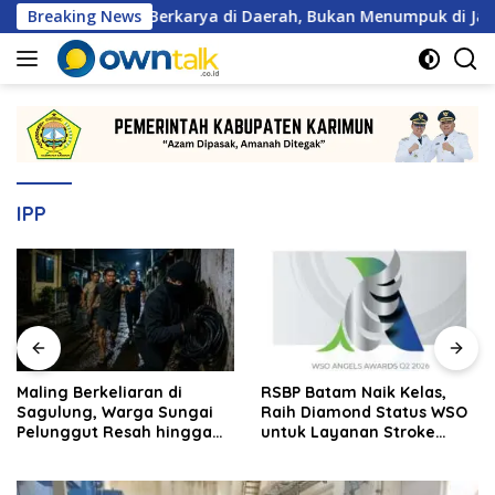
Langsung
n 2 Wajib Berkarya di Daerah, Bukan Menumpuk di Jakarta
Breaking News
ke
konten
IPP
Maling Berkeliaran di
RSBP Batam Naik Kelas,
Sagulung, Warga Sungai
Raih Diamond Status WSO
Pelunggut Resah hingga
untuk Layanan Stroke
Rela Begadang
Berstandar Internasional