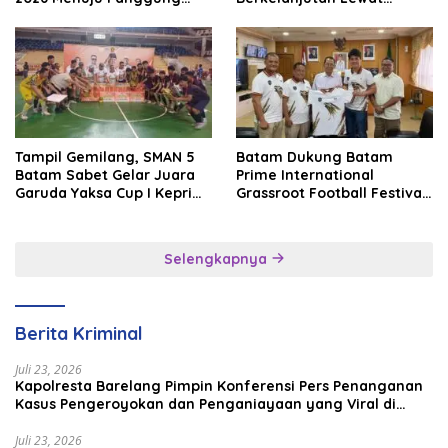
Internasional
Batam Premier FC
Tampil Gemilang, SMAN 5
Batam Dukung Batam
Batam Sabet Gelar Juara
Prime International
Garuda Yaksa Cup I Kepri
Grassroot Football Festival
2026
2026, Perkuat Sport
Tourism dan Persahabatan
Indonesia–Singapura–
Selengkapnya
Brunei–Malaysia
Berita Kriminal
Juli 23, 2026
Kapolresta Barelang Pimpin Konferensi Pers Penanganan
Kasus Pengeroyokan dan Penganiayaan yang Viral di
Media Sosial
Juli 23, 2026