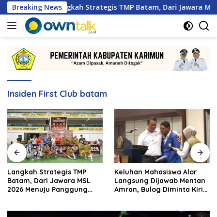
Langsung
Breaking News
Langkah Strategis TMP Batam, Dari Jawara MSL 2026 Me
ke
konten
Insiden First Club batam
Langkah Strategis TMP
Keluhan Mahasiswa Alor
Batam, Dari Jawara MSL
Langsung Dijawab Mentan
2026 Menuju Panggung
Amran, Bulog Diminta Kirim
Internasional
Beras Hari Itu Juga