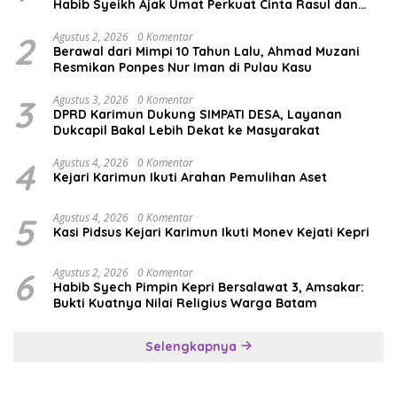
Habib Syeikh Ajak Umat Perkuat Cinta Rasul dan
Persatuan
2
Agustus 2, 2026
0 Komentar
Berawal dari Mimpi 10 Tahun Lalu, Ahmad Muzani
Resmikan Ponpes Nur Iman di Pulau Kasu
3
Agustus 3, 2026
0 Komentar
DPRD Karimun Dukung SIMPATI DESA, Layanan
Dukcapil Bakal Lebih Dekat ke Masyarakat
4
Agustus 4, 2026
0 Komentar
Kejari Karimun Ikuti Arahan Pemulihan Aset
5
Agustus 4, 2026
0 Komentar
Kasi Pidsus Kejari Karimun Ikuti Monev Kejati Kepri
6
Agustus 2, 2026
0 Komentar
Habib Syech Pimpin Kepri Bersalawat 3, Amsakar:
Bukti Kuatnya Nilai Religius Warga Batam
Selengkapnya