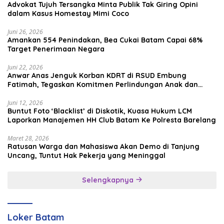
Advokat Tujuh Tersangka Minta Publik Tak Giring Opini
dalam Kasus Homestay Mimi Coco
Juni 26, 2026
Amankan 554 Penindakan, Bea Cukai Batam Capai 68%
Target Penerimaan Negara
Juni 22, 2026
Anwar Anas Jenguk Korban KDRT di RSUD Embung
Fatimah, Tegaskan Komitmen Perlindungan Anak dan
Korban Kekerasan
Juni 12, 2026
Buntut Foto ‘Blacklist’ di Diskotik, Kuasa Hukum LCM
Laporkan Manajemen HH Club Batam Ke Polresta Barelang
Maret 28, 2026
Ratusan Warga dan Mahasiswa Akan Demo di Tanjung
Uncang, Tuntut Hak Pekerja yang Meninggal
Selengkapnya
Loker Batam