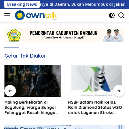
Langsung
ajib Berkarya di Daerah, Bukan Menumpuk di Jakarta
Breaking News
M
ke
konten
Gelar Tak Diakui
Maling Berkeliaran di
RSBP Batam Naik Kelas,
Sagulung, Warga Sungai
Raih Diamond Status WSO
Pelunggut Resah hingga
untuk Layanan Stroke
Rela Begadang
Berstandar Internasional