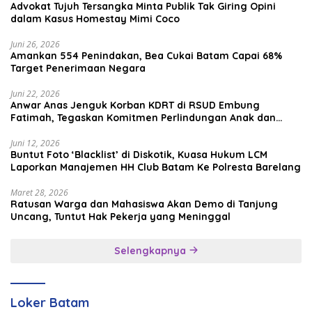
Advokat Tujuh Tersangka Minta Publik Tak Giring Opini
dalam Kasus Homestay Mimi Coco
Juni 26, 2026
Amankan 554 Penindakan, Bea Cukai Batam Capai 68%
Target Penerimaan Negara
Juni 22, 2026
Anwar Anas Jenguk Korban KDRT di RSUD Embung
Fatimah, Tegaskan Komitmen Perlindungan Anak dan
Korban Kekerasan
Juni 12, 2026
Buntut Foto ‘Blacklist’ di Diskotik, Kuasa Hukum LCM
Laporkan Manajemen HH Club Batam Ke Polresta Barelang
Maret 28, 2026
Ratusan Warga dan Mahasiswa Akan Demo di Tanjung
Uncang, Tuntut Hak Pekerja yang Meninggal
Selengkapnya
Loker Batam