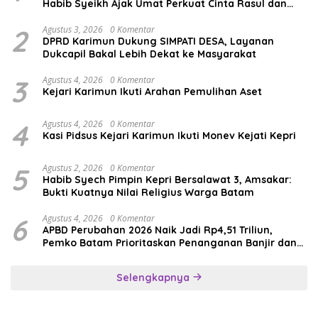
Habib Syeikh Ajak Umat Perkuat Cinta Rasul dan
Persatuan
2
Agustus 3, 2026
0 Komentar
DPRD Karimun Dukung SIMPATI DESA, Layanan
Dukcapil Bakal Lebih Dekat ke Masyarakat
3
Agustus 4, 2026
0 Komentar
Kejari Karimun Ikuti Arahan Pemulihan Aset
4
Agustus 4, 2026
0 Komentar
Kasi Pidsus Kejari Karimun Ikuti Monev Kejati Kepri
5
Agustus 2, 2026
0 Komentar
Habib Syech Pimpin Kepri Bersalawat 3, Amsakar:
Bukti Kuatnya Nilai Religius Warga Batam
6
Agustus 4, 2026
0 Komentar
APBD Perubahan 2026 Naik Jadi Rp4,51 Triliun,
Pemko Batam Prioritaskan Penanganan Banjir dan
Pendidikan
Selengkapnya