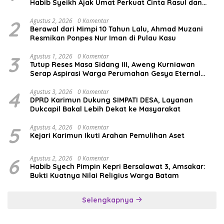
Habib Syeikh Ajak Umat Perkuat Cinta Rasul dan
Persatuan
2
Agustus 2, 2026
0 Komentar
Berawal dari Mimpi 10 Tahun Lalu, Ahmad Muzani
Resmikan Ponpes Nur Iman di Pulau Kasu
3
Agustus 1, 2026
0 Komentar
Tutup Reses Masa Sidang III, Aweng Kurniawan
Serap Aspirasi Warga Perumahan Gesya Eternal
soal USB SD
4
Agustus 3, 2026
0 Komentar
DPRD Karimun Dukung SIMPATI DESA, Layanan
Dukcapil Bakal Lebih Dekat ke Masyarakat
5
Agustus 4, 2026
0 Komentar
Kejari Karimun Ikuti Arahan Pemulihan Aset
6
Agustus 2, 2026
0 Komentar
Habib Syech Pimpin Kepri Bersalawat 3, Amsakar:
Bukti Kuatnya Nilai Religius Warga Batam
Selengkapnya