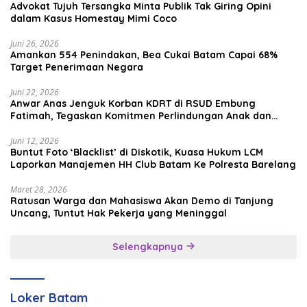
Advokat Tujuh Tersangka Minta Publik Tak Giring Opini
dalam Kasus Homestay Mimi Coco
Juni 26, 2026
Amankan 554 Penindakan, Bea Cukai Batam Capai 68%
Target Penerimaan Negara
Juni 22, 2026
Anwar Anas Jenguk Korban KDRT di RSUD Embung
Fatimah, Tegaskan Komitmen Perlindungan Anak dan
Korban Kekerasan
Juni 12, 2026
Buntut Foto ‘Blacklist’ di Diskotik, Kuasa Hukum LCM
Laporkan Manajemen HH Club Batam Ke Polresta Barelang
Maret 28, 2026
Ratusan Warga dan Mahasiswa Akan Demo di Tanjung
Uncang, Tuntut Hak Pekerja yang Meninggal
Selengkapnya
Loker Batam