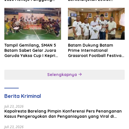
Internasional
Batam Premier FC
Tampil Gemilang, SMAN 5
Batam Dukung Batam
Batam Sabet Gelar Juara
Prime International
Garuda Yaksa Cup I Kepri
Grassroot Football Festival
2026
2026, Perkuat Sport
Tourism dan Persahabatan
Indonesia–Singapura–
Selengkapnya
Brunei–Malaysia
Berita Kriminal
Juli 23, 2026
Kapolresta Barelang Pimpin Konferensi Pers Penanganan
Kasus Pengeroyokan dan Penganiayaan yang Viral di
Media Sosial
Juli 23, 2026