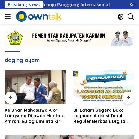
Langsung
MSL 2026 Menuju Panggung Internasional
Breaking News
Keluhan Mahas
ke
konten
daging ayam
Keluhan Mahasiswa Alor
BP Batam Segera Buka
Langsung Dijawab Mentan
Layanan Alokasi Tanah
Amran, Bulog Diminta Kirim
Reguler Berbasis Digital
Beras Hari Itu Juga
Lewat LMS