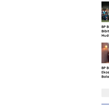
BP 
Bibi
Mud
Prim
Gras
Fest
BP 
Eko
Bola
Lew
Pre