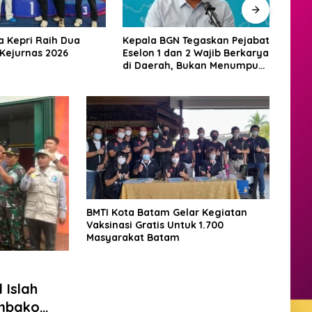
BGN Tegaskan Pejabat
Maling Berkeliaran di
RSBP
 dan 2 Wajib Berkarya
Sagulung, Warga Sungai
Diam
ah, Bukan Menumpuk
Pelunggut Resah hingga
Laya
ta
Rela Begadang
Inter
BMTI Kota Batam Gelar Kegiatan
Vaksinasi Gratis Untuk 1.700
Masyarakat Batam
 Islah
embako