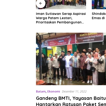
an Serap Aspirasi
Shindoka Kepri Raih Dua
Kepala 
m Lestari,
Emas di Kejurnas 2026
Eselon 1
an Pembangunan
di Daer
dah
di Jakar
Batam
,
Ekonomi
Desember 11, 2022
Gandeng BMTI, Yayasan Baitul
Hantarkan Ratusan Paket S