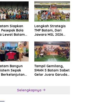
Batam Siapkan
Langkah Strategis
t Pesepak Bola
TMP Batam, Dari
a Lewat Batam
Jawara MSL 2026
e International
Menuju Panggung
sroot Football
Internasional
ival 2026
Batam Bangun
Tampil Gemilang,
sistem Sepak
SMAN 5 Batam Sabet
 Berkelanjutan
Gelar Juara Garuda
at Batam
Yaksa Cup I Kepri
mier FC
2026
Selengkapnya