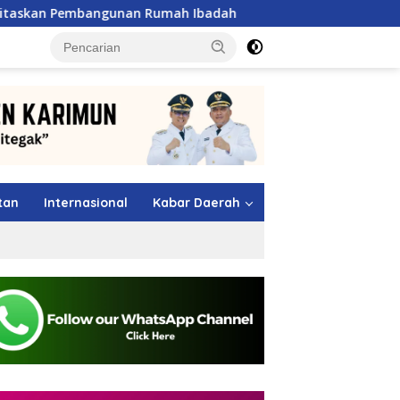
nan Rumah Ibadah
Shindoka Kepri Raih Dua Emas di Kej
tutup
tan
Internasional
Kabar Daerah