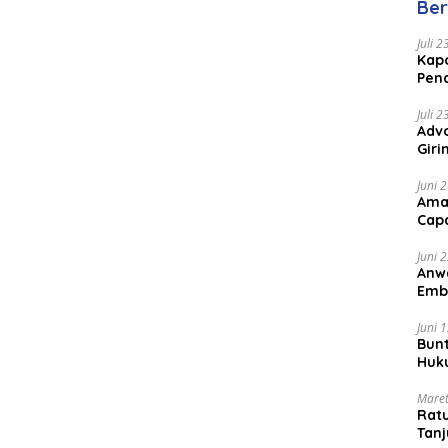
Ber
Juli 
Kapo
Pen
Peng
Juli 
Advo
Gir
Coc
Juni 
Ama
Cap
Juni 
Anw
Emb
Per
Juni 
Bunt
Huk
Bat
Maret
Rat
Tanj