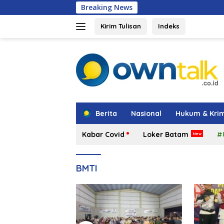
Langsung
Breaking News
Iman Sutiawa
ke
konten
Kirim Tulisan
Indeks
tutup
Berita
Nasional
Hukum & Krim
Kabar Covid
Loker Batam
#
BMTI