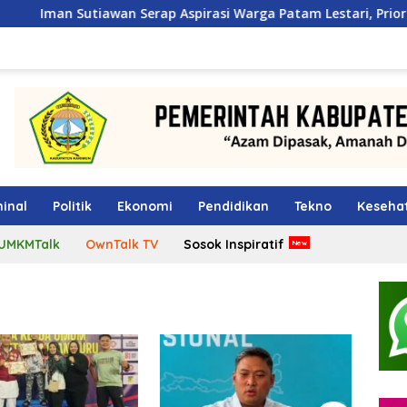
n Serap Aspirasi Warga Patam Lestari, Prioritaskan Pembangu
inal
Politik
Ekonomi
Pendidikan
Tekno
Keseha
UMKMTalk
OwnTalk TV
Sosok Inspiratif