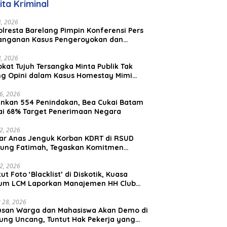
ita Kriminal
23, 2026
lresta Barelang Pimpin Konferensi Pers
anganan Kasus Pengeroyokan dan
aniayaan yang Viral di Media Sosial
23, 2026
kat Tujuh Tersangka Minta Publik Tak
ing Opini dalam Kasus Homestay Mimi
o
26, 2026
nkan 554 Penindakan, Bea Cukai Batam
ai 68% Target Penerimaan Negara
22, 2026
ar Anas Jenguk Korban KDRT di RSUD
ung Fatimah, Tegaskan Komitmen
lindungan Anak dan Korban Kekerasan
12, 2026
ut Foto ‘Blacklist’ di Diskotik, Kuasa
um LCM Laporkan Manajemen HH Club
am Ke Polresta Barelang
 28, 2026
usan Warga dan Mahasiswa Akan Demo di
ung Uncang, Tuntut Hak Pekerja yang