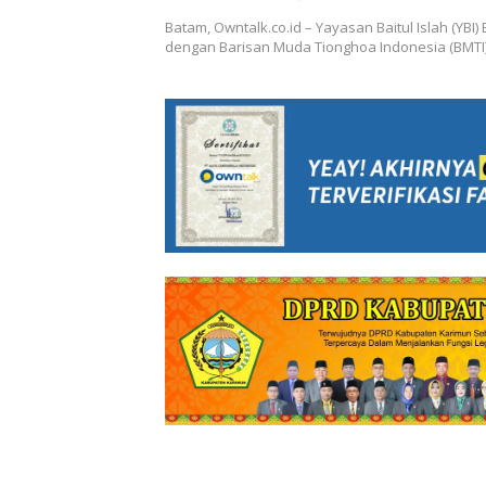
Hingga Adakan Cek Kesehatan
Batam, Owntalk.co.id – Yayasan Baitul Islah (YBI
dengan Barisan Muda Tionghoa Indonesia (BMTI