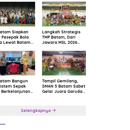
Batam Siapkan
Langkah Strategis
t Pesepak Bola
TMP Batam, Dari
a Lewat Batam
Jawara MSL 2026
e International
Menuju Panggung
sroot Football
Internasional
ival 2026
Batam Bangun
Tampil Gemilang,
sistem Sepak
SMAN 5 Batam Sabet
 Berkelanjutan
Gelar Juara Garuda
at Batam
Yaksa Cup I Kepri
mier FC
2026
Selengkapnya