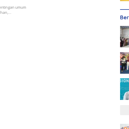
pentingan umum
ahan,…
Ber