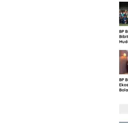
BP 
Bibi
Mud
Prim
Gras
Fest
BP 
Eko
Bola
Lew
Pre