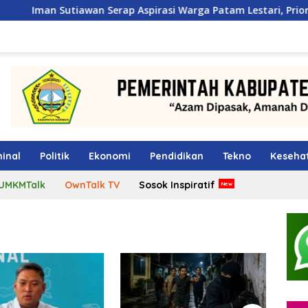
wan Serap Aspirasi Warga Patam Lestari, Prioritaskan Pemba
inal
Politik
Ekonomi
Pendidikan
Tekno
Keseha
UMKMTalk
OwnTalk TV
Sosok Inspiratif