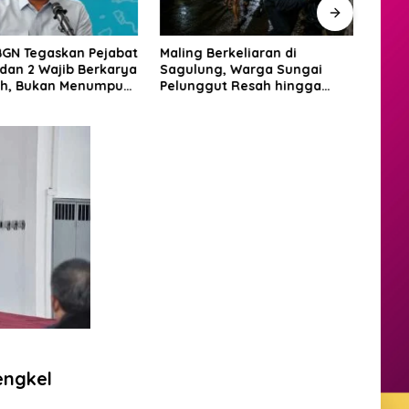
BGN Tegaskan Pejabat
Maling Berkeliaran di
RSBP
 dan 2 Wajib Berkarya
Sagulung, Warga Sungai
Diam
ah, Bukan Menumpuk
Pelunggut Resah hingga
Laya
ta
Rela Begadang
Inter
engkel