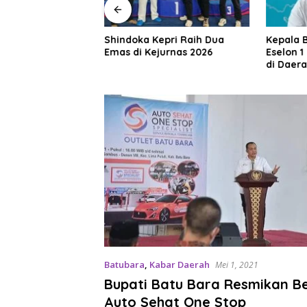
an Serap Aspirasi
Shindoka Kepri Raih Dua
Kepala 
m Lestari,
Emas di Kejurnas 2026
Eselon 1
an Pembangunan
di Daer
dah
di Jakar
Batubara
,
Kabar Daerah
Mei 1, 2021
Bupati Batu Bara Resmikan B
Auto Sehat One Stop