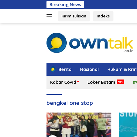
Langsung
Breaking News
Iman Sutia
ke
konten
Kirim Tulisan
Indeks
tutup
Berita
Nasional
Hukum & Krim
Kabar Covid
Loker Batam
#
bengkel one stop