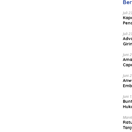
Ber
Juli 
Kapo
Pen
Peng
Juli 
Advo
Gir
Coc
Juni 
Ama
Cap
Juni 
Anw
Emb
Per
Juni 
Bunt
Huk
Bat
Maret
Rat
Tanj