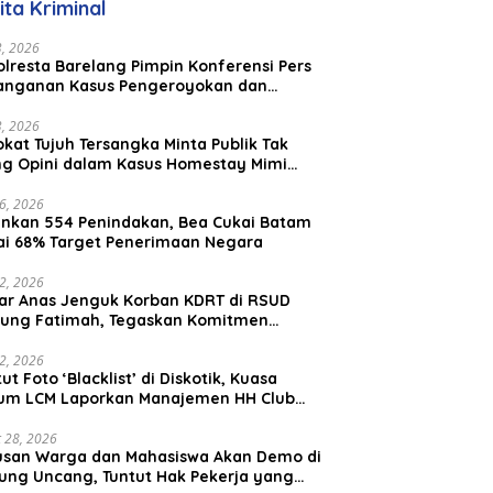
ita Kriminal
23, 2026
lresta Barelang Pimpin Konferensi Pers
anganan Kasus Pengeroyokan dan
aniayaan yang Viral di Media Sosial
23, 2026
kat Tujuh Tersangka Minta Publik Tak
ing Opini dalam Kasus Homestay Mimi
o
26, 2026
nkan 554 Penindakan, Bea Cukai Batam
ai 68% Target Penerimaan Negara
22, 2026
ar Anas Jenguk Korban KDRT di RSUD
ung Fatimah, Tegaskan Komitmen
lindungan Anak dan Korban Kekerasan
12, 2026
ut Foto ‘Blacklist’ di Diskotik, Kuasa
um LCM Laporkan Manajemen HH Club
am Ke Polresta Barelang
 28, 2026
usan Warga dan Mahasiswa Akan Demo di
ung Uncang, Tuntut Hak Pekerja yang