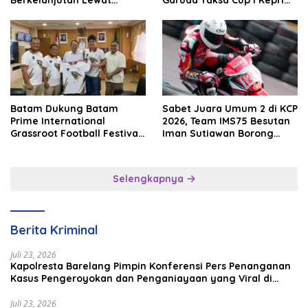
Berkelanjutan Lewat
Garuda Yaksa Cup I Kepri
Batam Premier FC
2026
Batam Dukung Batam
Sabet Juara Umum 2 di KCP
Prime International
2026, Team IMS75 Besutan
Grassroot Football Festival
Iman Sutiawan Borong
2026, Perkuat Sport
Podium
Tourism dan Persahabatan
Indonesia–Singapura–
Selengkapnya
Brunei–Malaysia
Berita Kriminal
Juli 23, 2026
Kapolresta Barelang Pimpin Konferensi Pers Penanganan
Kasus Pengeroyokan dan Penganiayaan yang Viral di
Media Sosial
Juli 23, 2026