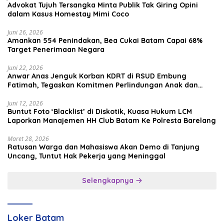
Advokat Tujuh Tersangka Minta Publik Tak Giring Opini
dalam Kasus Homestay Mimi Coco
Juni 26, 2026
Amankan 554 Penindakan, Bea Cukai Batam Capai 68%
Target Penerimaan Negara
Juni 22, 2026
Anwar Anas Jenguk Korban KDRT di RSUD Embung
Fatimah, Tegaskan Komitmen Perlindungan Anak dan
Korban Kekerasan
Juni 12, 2026
Buntut Foto ‘Blacklist’ di Diskotik, Kuasa Hukum LCM
Laporkan Manajemen HH Club Batam Ke Polresta Barelang
Maret 28, 2026
Ratusan Warga dan Mahasiswa Akan Demo di Tanjung
Uncang, Tuntut Hak Pekerja yang Meninggal
Selengkapnya
Loker Batam