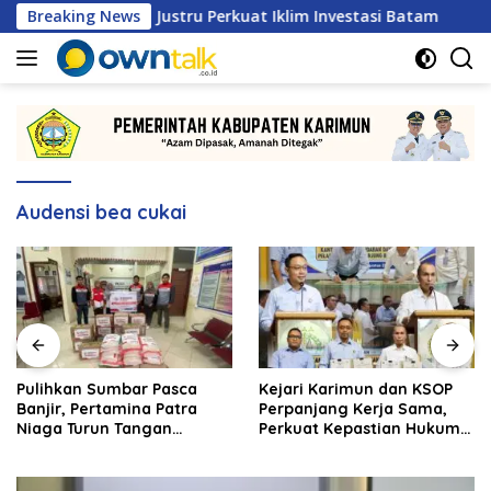
Langsung
mbatan, Justru Perkuat Iklim Investasi Batam
Breaking News
Pulihk
ke
konten
Audensi bea cukai
Pulihkan Sumbar Pasca
Kejari Karimun dan KSOP
Banjir, Pertamina Patra
Perpanjang Kerja Sama,
Niaga Turun Tangan
Perkuat Kepastian Hukum
Salurkan Bantuan
di Sektor Maritim
Kemanusiaan