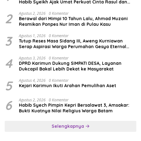
Habib Syeikh Ajak Umat Perkuat Cinta Rasul dan
Persatuan
2
Agustus 2, 2026
0 Komentar
Berawal dari Mimpi 10 Tahun Lalu, Ahmad Muzani
Resmikan Ponpes Nur Iman di Pulau Kasu
3
Agustus 1, 2026
0 Komentar
Tutup Reses Masa Sidang III, Aweng Kurniawan
Serap Aspirasi Warga Perumahan Gesya Eternal
soal USB SD
4
Agustus 3, 2026
0 Komentar
DPRD Karimun Dukung SIMPATI DESA, Layanan
Dukcapil Bakal Lebih Dekat ke Masyarakat
5
Agustus 4, 2026
0 Komentar
Kejari Karimun Ikuti Arahan Pemulihan Aset
6
Agustus 2, 2026
0 Komentar
Habib Syech Pimpin Kepri Bersalawat 3, Amsakar:
Bukti Kuatnya Nilai Religius Warga Batam
Selengkapnya