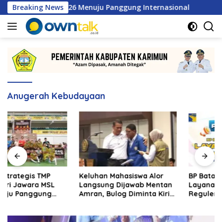
Langsung
ra MSL 2026 Menuju Panggung Internasional
Breaking News
Keluhan M
ke
konten
Anugerah Kebudayaan
Keluhan Mahasiswa Alor
BP Batam Segera Buka
Langsung Dijawab Mentan
Layanan Alokasi Tanah
Amran, Bulog Diminta Kirim
Reguler Berbasis Digital
Beras Hari Itu Juga
Lewat LMS