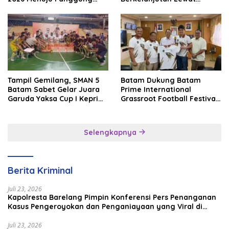
Internasional
Batam Premier FC
Tampil Gemilang, SMAN 5
Batam Dukung Batam
Batam Sabet Gelar Juara
Prime International
Garuda Yaksa Cup I Kepri
Grassroot Football Festival
2026
2026, Perkuat Sport
Tourism dan Persahabatan
Indonesia–Singapura–
Selengkapnya
Brunei–Malaysia
Berita Kriminal
Juli 23, 2026
Kapolresta Barelang Pimpin Konferensi Pers Penanganan
Kasus Pengeroyokan dan Penganiayaan yang Viral di
Media Sosial
Juli 23, 2026