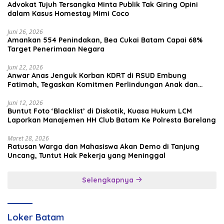
Advokat Tujuh Tersangka Minta Publik Tak Giring Opini
dalam Kasus Homestay Mimi Coco
Juni 26, 2026
Amankan 554 Penindakan, Bea Cukai Batam Capai 68%
Target Penerimaan Negara
Juni 22, 2026
Anwar Anas Jenguk Korban KDRT di RSUD Embung
Fatimah, Tegaskan Komitmen Perlindungan Anak dan
Korban Kekerasan
Juni 12, 2026
Buntut Foto ‘Blacklist’ di Diskotik, Kuasa Hukum LCM
Laporkan Manajemen HH Club Batam Ke Polresta Barelang
Maret 28, 2026
Ratusan Warga dan Mahasiswa Akan Demo di Tanjung
Uncang, Tuntut Hak Pekerja yang Meninggal
Selengkapnya
Loker Batam