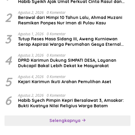
Habib Syeikh Ajak Umat Perkuat Cinta Rasul dan
Persatuan
2
Agustus 2, 2026
0 Komentar
Berawal dari Mimpi 10 Tahun Lalu, Ahmad Muzani
Resmikan Ponpes Nur Iman di Pulau Kasu
3
Agustus 1, 2026
0 Komentar
Tutup Reses Masa Sidang III, Aweng Kurniawan
Serap Aspirasi Warga Perumahan Gesya Eternal
soal USB SD
4
Agustus 3, 2026
0 Komentar
DPRD Karimun Dukung SIMPATI DESA, Layanan
Dukcapil Bakal Lebih Dekat ke Masyarakat
5
Agustus 4, 2026
0 Komentar
Kejari Karimun Ikuti Arahan Pemulihan Aset
6
Agustus 2, 2026
0 Komentar
Habib Syech Pimpin Kepri Bersalawat 3, Amsakar:
Bukti Kuatnya Nilai Religius Warga Batam
Selengkapnya