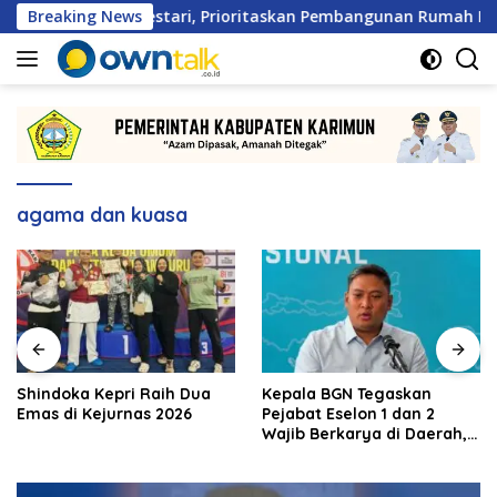
Langsung
ga Patam Lestari, Prioritaskan Pembangunan Rumah Ibadah
Breaking News
ke
konten
agama dan kuasa
Shindoka Kepri Raih Dua
Kepala BGN Tegaskan
Emas di Kejurnas 2026
Pejabat Eselon 1 dan 2
Wajib Berkarya di Daerah,
Bukan Menumpuk di
Jakarta