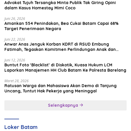
Advokat Tujuh Tersangka Minta Publik Tak Giring Opini
dalam Kasus Homestay Mimi Coco
Juni 26, 2026
Amankan 554 Penindakan, Bea Cukai Batam Capai 68%
Target Penerimaan Negara
Juni 22, 2026
Anwar Anas Jenguk Korban KDRT di RSUD Embung
Fatimah, Tegaskan Komitmen Perlindungan Anak dan
Korban Kekerasan
Juni 12, 2026
Buntut Foto ‘Blacklist’ di Diskotik, Kuasa Hukum LCM
Laporkan Manajemen HH Club Batam Ke Polresta Barelang
Maret 28, 2026
Ratusan Warga dan Mahasiswa Akan Demo di Tanjung
Uncang, Tuntut Hak Pekerja yang Meninggal
Selengkapnya
Loker Batam