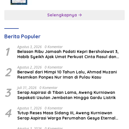
Selengkapnya
Berita Populer
1
Agustus 3, 2026
0 Komentar
Belasan Ribu Jamaah Padati Kepri Bersholawat 3,
Habib Syeikh Ajak Umat Perkuat Cinta Rasul dan
Persatuan
2
Agustus 2, 2026
0 Komentar
Berawal dari Mimpi 10 Tahun Lalu, Ahmad Muzani
Resmikan Ponpes Nur Iman di Pulau Kasu
3
Juli 31, 2026
0 Komentar
Serap Aspirasi di Tiban Lama, Aweng Kurniawan
Sepakati Usulan Jembatan Hingga Gardu Listrik
4
Agustus 1, 2026
0 Komentar
Tutup Reses Masa Sidang III, Aweng Kurniawan
Serap Aspirasi Warga Perumahan Gesya Eternal
soal USB SD
Agustus 3, 2026
0 Komentar