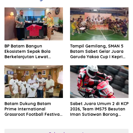
BP Batam Bangun
Tampil Gemilang, SMAN 5
Ekosistem Sepak Bola
Batam Sabet Gelar Juara
Berkelanjutan Lewat
Garuda Yaksa Cup I Kepri
Batam Premier FC
2026
Batam Dukung Batam
Sabet Juara Umum 2 di KCP
Prime International
2026, Team IMS75 Besutan
Grassroot Football Festival
Iman Sutiawan Borong
2026, Perkuat Sport
Podium
Tourism dan Persahabatan
Indonesia–Singapura–