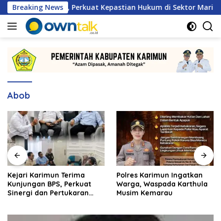
Langsung
rja Sama, Perkuat Kepastian Hukum di Sektor Maritim
Breaking News
ke
konten
Abob
Kejari Karimun Terima
Polres Karimun Ingatkan
Kunjungan BPS, Perkuat
Warga, Waspada Karthula
Sinergi dan Pertukaran
Musim Kemarau
Data