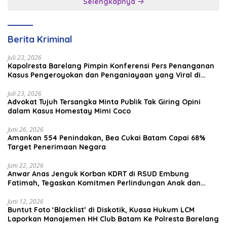
Selengkapnya
Brunei–Malaysia
Berita Kriminal
Juli 23, 2026
Kapolresta Barelang Pimpin Konferensi Pers Penanganan
Kasus Pengeroyokan dan Penganiayaan yang Viral di
Media Sosial
Juli 23, 2026
Advokat Tujuh Tersangka Minta Publik Tak Giring Opini
dalam Kasus Homestay Mimi Coco
Juni 26, 2026
Amankan 554 Penindakan, Bea Cukai Batam Capai 68%
Target Penerimaan Negara
Juni 22, 2026
Anwar Anas Jenguk Korban KDRT di RSUD Embung
Fatimah, Tegaskan Komitmen Perlindungan Anak dan
Korban Kekerasan
Juni 12, 2026
Buntut Foto ‘Blacklist’ di Diskotik, Kuasa Hukum LCM
Laporkan Manajemen HH Club Batam Ke Polresta Barelang