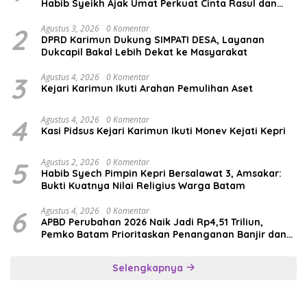
Habib Syeikh Ajak Umat Perkuat Cinta Rasul dan
Persatuan
2
Agustus 3, 2026
0 Komentar
DPRD Karimun Dukung SIMPATI DESA, Layanan
Dukcapil Bakal Lebih Dekat ke Masyarakat
3
Agustus 4, 2026
0 Komentar
Kejari Karimun Ikuti Arahan Pemulihan Aset
4
Agustus 4, 2026
0 Komentar
Kasi Pidsus Kejari Karimun Ikuti Monev Kejati Kepri
5
Agustus 2, 2026
0 Komentar
Habib Syech Pimpin Kepri Bersalawat 3, Amsakar:
Bukti Kuatnya Nilai Religius Warga Batam
6
Agustus 4, 2026
0 Komentar
APBD Perubahan 2026 Naik Jadi Rp4,51 Triliun,
Pemko Batam Prioritaskan Penanganan Banjir dan
Pendidikan
Selengkapnya