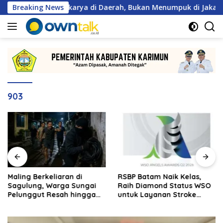
Langsung
 Wajib Berkarya di Daerah, Bukan Menumpuk di Jakarta
Breaking News
ke
konten
903
Maling Berkeliaran di
RSBP Batam Naik Kelas,
Sagulung, Warga Sungai
Raih Diamond Status WSO
Pelunggut Resah hingga
untuk Layanan Stroke
Rela Begadang
Berstandar Internasional