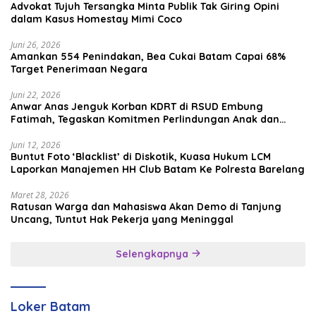
Advokat Tujuh Tersangka Minta Publik Tak Giring Opini
dalam Kasus Homestay Mimi Coco
Juni 26, 2026
Amankan 554 Penindakan, Bea Cukai Batam Capai 68%
Target Penerimaan Negara
Juni 22, 2026
Anwar Anas Jenguk Korban KDRT di RSUD Embung
Fatimah, Tegaskan Komitmen Perlindungan Anak dan
Korban Kekerasan
Juni 12, 2026
Buntut Foto ‘Blacklist’ di Diskotik, Kuasa Hukum LCM
Laporkan Manajemen HH Club Batam Ke Polresta Barelang
Maret 28, 2026
Ratusan Warga dan Mahasiswa Akan Demo di Tanjung
Uncang, Tuntut Hak Pekerja yang Meninggal
Selengkapnya
Loker Batam