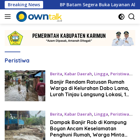
Langsung
u Juga
Breaking News
BP Batam Segera Buka Layanan Alokasi Tanah Re
ke
konten
Peristiwa
Berita
,
Kabar Daerah
,
Lingga
,
Peristiwa
Januari 13, 2025
Banjir Rendam Ratusan Rumah
Warga di Kelurahan Dabo Lama,
Lurah Tinjau Langsung Lokasi, 1
Orang Lansia Diungsikan
Berita
,
Kabar Daerah
,
Lingga
,
Peristiwa
Januari 13, 2025
Dampak Banjir Rob di Kampung
Boyan Ancam Keselamatan
Penghuni Rumah, Warga Minta