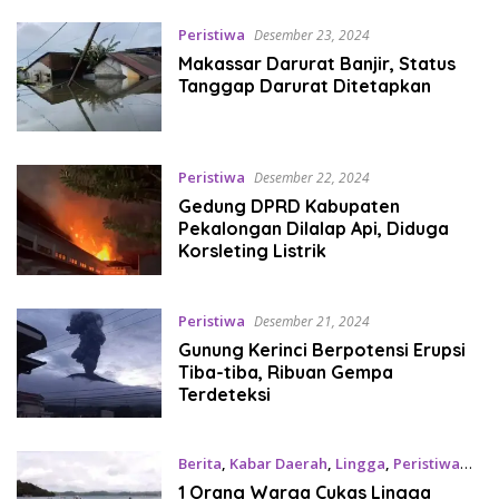
Peristiwa
Desember 23, 2024
Makassar Darurat Banjir, Status
Tanggap Darurat Ditetapkan
Peristiwa
Desember 22, 2024
Gedung DPRD Kabupaten
Pekalongan Dilalap Api, Diduga
Korsleting Listrik
Peristiwa
Desember 21, 2024
Gunung Kerinci Berpotensi Erupsi
Tiba-tiba, Ribuan Gempa
Terdeteksi
Berita
,
Kabar Daerah
,
Lingga
,
Peristiwa
Desember 20, 2024
1 Orang Warga Cukas Lingga