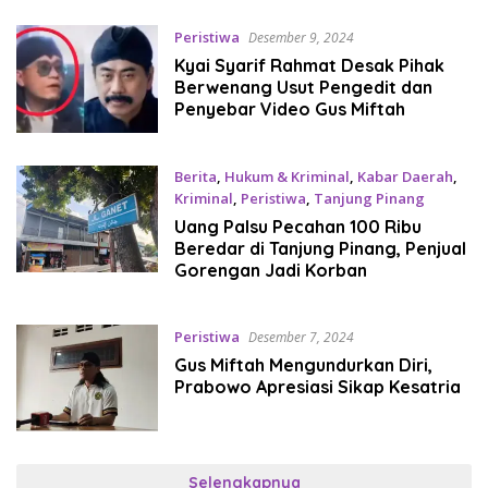
Peristiwa
Desember 9, 2024
Kyai Syarif Rahmat Desak Pihak
Berwenang Usut Pengedit dan
Penyebar Video Gus Miftah
Berita
,
Hukum & Kriminal
,
Kabar Daerah
,
Kriminal
,
Peristiwa
,
Tanjung Pinang
Desember 9, 2024
Uang Palsu Pecahan 100 Ribu
Beredar di Tanjung Pinang, Penjual
Gorengan Jadi Korban
Peristiwa
Desember 7, 2024
Gus Miftah Mengundurkan Diri,
Prabowo Apresiasi Sikap Kesatria
Selengkapnya