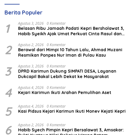
Berita Populer
1
Agustus 3, 2026
0 Komentar
Belasan Ribu Jamaah Padati Kepri Bersholawat 3,
Habib Syeikh Ajak Umat Perkuat Cinta Rasul dan
Persatuan
2
Agustus 2, 2026
0 Komentar
Berawal dari Mimpi 10 Tahun Lalu, Ahmad Muzani
Resmikan Ponpes Nur Iman di Pulau Kasu
3
Agustus 3, 2026
0 Komentar
DPRD Karimun Dukung SIMPATI DESA, Layanan
Dukcapil Bakal Lebih Dekat ke Masyarakat
4
Agustus 4, 2026
0 Komentar
Kejari Karimun Ikuti Arahan Pemulihan Aset
5
Agustus 4, 2026
0 Komentar
Kasi Pidsus Kejari Karimun Ikuti Monev Kejati Kepri
6
Agustus 2, 2026
0 Komentar
Habib Syech Pimpin Kepri Bersalawat 3, Amsakar: