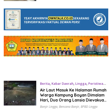
Pemerintah Jangan Tutup Mata
Berita
,
Kabar Daerah
,
Lingga
,
Peristiwa
Januari 13, 2025
Air Laut Masuk Ke Halaman Rumah
Warga Kampung Boyan Dimalam
Hari, Dua Orang Lansia Dievakuasi
Ke Gedung Daerah
Banjir Lingga
,
Bencana Banjir
,
BPBD Lingga