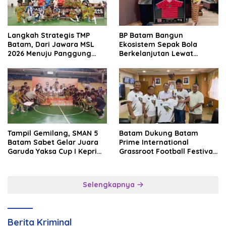
Langkah Strategis TMP
BP Batam Bangun
Batam, Dari Jawara MSL
Ekosistem Sepak Bola
2026 Menuju Panggung
Berkelanjutan Lewat
Internasional
Batam Premier FC
Tampil Gemilang, SMAN 5
Batam Dukung Batam
Batam Sabet Gelar Juara
Prime International
Garuda Yaksa Cup I Kepri
Grassroot Football Festival
2026
2026, Perkuat Sport
Tourism dan Persahabatan
Indonesia–Singapura–
Selengkapnya
Brunei–Malaysia
Berita Kriminal