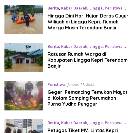
Berita
,
Kabar Daerah
,
Lingga
,
Peristiwa
Januari 13, 2025
Hingga Dini Hari Hujan Deras Guyur
Wiliyah di Lingga Kepri, Rumah
Warga Masih Terendam Banjir
Berita
,
Kabar Daerah
,
Lingga
,
Peristiwa
Januari 12, 2025
Ratusan Rumah Warga di
Kabupaten Lingga Kepri Terendam
Banjir
Peristiwa
Januari 11, 2025
Geger! Pemancing Temukan Mayat
di Kolam Samping Perumahan
Purna Yudha Punggur
Berita
,
Kabar Daerah
,
Lingga
,
Peristiwa
Januari 2, 2025
Petugas Tiket MV. Lintas Kepri