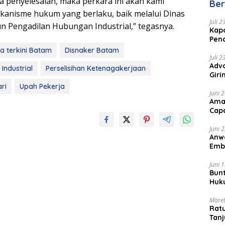
a penyelesaian, maka perkara ini akan kami
Ber
Mal
ekanisme hukum yang berlaku, baik melalui Dinas
Juli 
 Pengadilan Hubungan Industrial,” tegasnya.
Kapo
Pen
Peng
ta terkini Batam
Disnaker Batam
Juli 
Advo
Industrial
Perselisihan Ketenagakerjaan
Gir
Coc
ri
Upah Pekerja
Juni 
Ama
Cap
Juni 
Anw
Emb
Per
Juni 
Bunt
Huk
Bat
Maret
Rat
Tanj