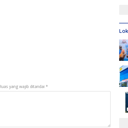
Men
Lo
Ruas yang wajib ditandai
*