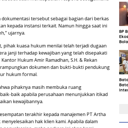
dokumentasi tersebut sebagai bagian dari berkas
an kepada instansi terkait. Namun hingga saat ini
BP 
h,” ujarnya.
Eko
Bola
t, pihak kuasa hukum menilai telah terjadi dugaan
Lew
Pre
era janji terhadap kewajiban yang telah disepakati
i, Kantor Hukum Amir Ramadhan, S.H. & Rekan
rampungkan dokumen dan bukti-bukti pendukung
ur hukum formal.
Bat
Bat
ahwa pihaknya masih membuka ruang
Inte
 baik-baik apabila perusahaan menunjukkan itikad
Gras
Fest
aikan kewajibannya.
Perk
Tou
esempatan terakhir kepada manajemen PT Artha
Per
 menyelesaikan hak klien kami. Apabila dalam
Ind
Sin