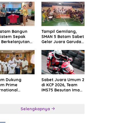
Batam Bangun
Tampil Gemilang,
sistem Sepak
SMAN 5 Batam Sabet
 Berkelanjutan
Gelar Juara Garuda
at Batam
Yaksa Cup I Kepri
mier FC
2026
am Dukung
Sabet Juara Umum 2
am Prime
di KCP 2026, Team
rnational
IMS75 Besutan Iman
sroot Football
Sutiawan Borong
ival 2026,
Podium
uat Sport
Selengkapnya
rism dan
sahabatan
onesia–
gapura–Brunei–