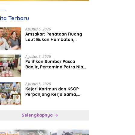
ita Terbaru
Agustus 6, 2026
Amsakar: Penataan Ruang
Laut Bukan Hambatan,
Justru Perkuat Iklim Investasi
Batam
Agustus 6, 2026
Pulihkan Sumbar Pasca
Banjir, Pertamina Patra Niaga
Turun Tangan Salurkan
Bantuan Kemanusiaan
Agustus 5, 2026
Kejari Karimun dan KSOP
Perpanjang Kerja Sama,
Perkuat Kepastian Hukum di
Sektor Maritim
Selengkapnya