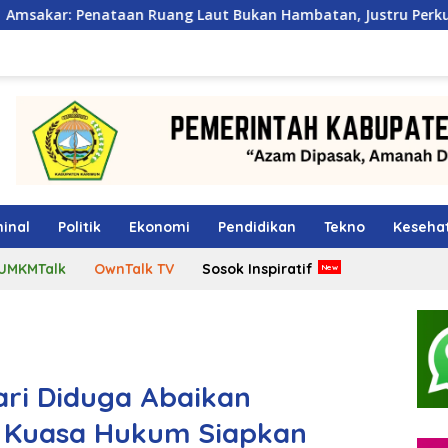
 Ruang Laut Bukan Hambatan, Justru Perkuat Iklim Investasi 
inal
Politik
Ekonomi
Pendidikan
Tekno
Keseha
UMKMTalk
OwnTalk TV
Sosok Inspiratif
ri Diduga Abaikan
, Kuasa Hukum Siapkan