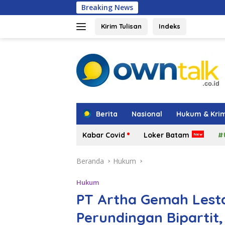
Langsung
Breaking News
Amsakar: Penataan
ke
konten
Kirim Tulisan
Indeks
tutup
Berita
Nasional
Hukum & Krim
Kabar Covid
Loker Batam
#
Beranda
Hukum
Hukum
PT Artha Gemah Lesta
Perundingan Bipartit