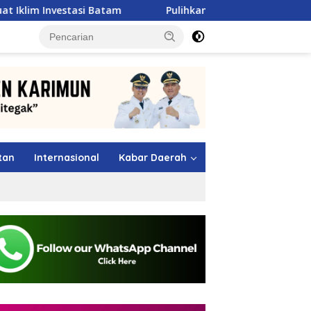
Batam
Pulihkan Sumbar Pasca Banjir, Pertamina Patra
tutup
tan
Internasional
Kabar Daerah