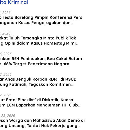
ita Kriminal
aysia
23, 2026
lresta Barelang Pimpin Konferensi Pers
anganan Kasus Pengeroyokan dan
aniayaan yang Viral di Media Sosial
23, 2026
kat Tujuh Tersangka Minta Publik Tak
ing Opini dalam Kasus Homestay Mimi
o
26, 2026
nkan 554 Penindakan, Bea Cukai Batam
ai 68% Target Penerimaan Negara
22, 2026
ar Anas Jenguk Korban KDRT di RSUD
ung Fatimah, Tegaskan Komitmen
lindungan Anak dan Korban Kekerasan
12, 2026
ut Foto ‘Blacklist’ di Diskotik, Kuasa
um LCM Laporkan Manajemen HH Club
am Ke Polresta Barelang
 28, 2026
usan Warga dan Mahasiswa Akan Demo di
ung Uncang, Tuntut Hak Pekerja yang