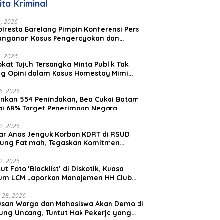
ita Kriminal
23, 2026
lresta Barelang Pimpin Konferensi Pers
anganan Kasus Pengeroyokan dan
aniayaan yang Viral di Media Sosial
23, 2026
kat Tujuh Tersangka Minta Publik Tak
ing Opini dalam Kasus Homestay Mimi
o
26, 2026
nkan 554 Penindakan, Bea Cukai Batam
ai 68% Target Penerimaan Negara
22, 2026
ar Anas Jenguk Korban KDRT di RSUD
ung Fatimah, Tegaskan Komitmen
lindungan Anak dan Korban Kekerasan
12, 2026
ut Foto ‘Blacklist’ di Diskotik, Kuasa
um LCM Laporkan Manajemen HH Club
am Ke Polresta Barelang
 28, 2026
usan Warga dan Mahasiswa Akan Demo di
ung Uncang, Tuntut Hak Pekerja yang