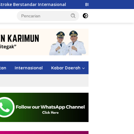
ternasional
BP Batam Siapkan Bibit Pesepak Bola Muda 
tutup
tan
Internasional
Kabar Daerah