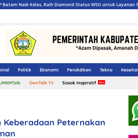
 Raih Diamond Status WSO untuk Layanan Stroke Berstandar In
inal
Politik
Ekonomi
Pendidikan
Tekno
Keseha
UMKMTalk
OwnTalk TV
Sosok Inspiratif
n Keberadaan Peternakan
iman