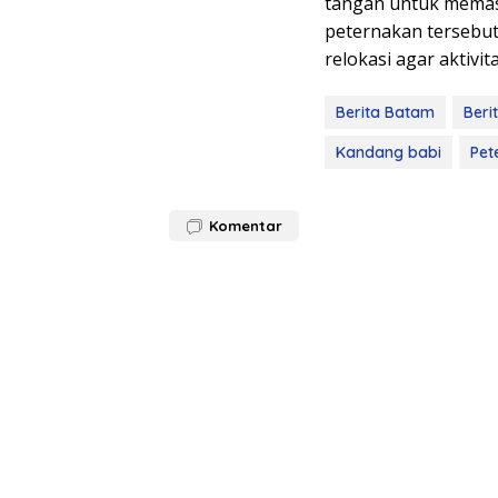
tangan untuk memast
peternakan tersebut
relokasi agar aktivi
Berita Batam
Beri
Kandang babi
Pet
Komentar