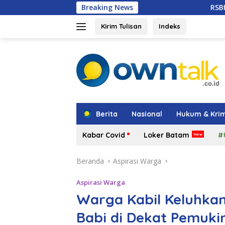
Langsung
Breaking News
RSBP Batam Naik Kelas,
ke
konten
Kirim Tulisan
Indeks
tutup
Berita
Nasional
Hukum & Krim
Kabar Covid
Loker Batam
#
Beranda
Aspirasi Warga
Aspirasi Warga
Warga Kabil Keluhka
Babi di Dekat Pemuk