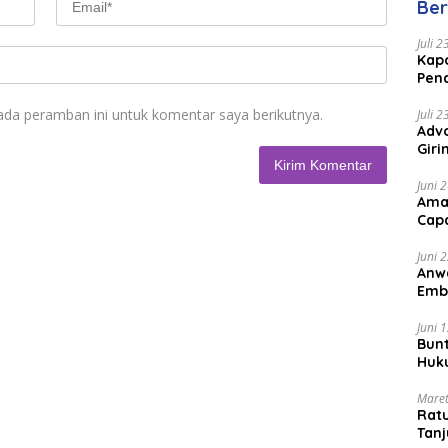
Ber
Juli 
Kapo
Pen
Peng
ada peramban ini untuk komentar saya berikutnya.
Juli 
Advo
Gir
Coc
Juni 
Ama
Cap
Juni 
Anw
Emb
Per
Juni 
Bunt
Huk
Bat
Maret
Rat
Tanj