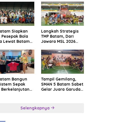
Batam Siapkan
Langkah Strategis
t Pesepak Bola
TMP Batam, Dari
a Lewat Batam
Jawara MSL 2026
e International
Menuju Panggung
sroot Football
Internasional
ival 2026
Batam Bangun
Tampil Gemilang,
sistem Sepak
SMAN 5 Batam Sabet
 Berkelanjutan
Gelar Juara Garuda
at Batam
Yaksa Cup I Kepri
mier FC
2026
Selengkapnya