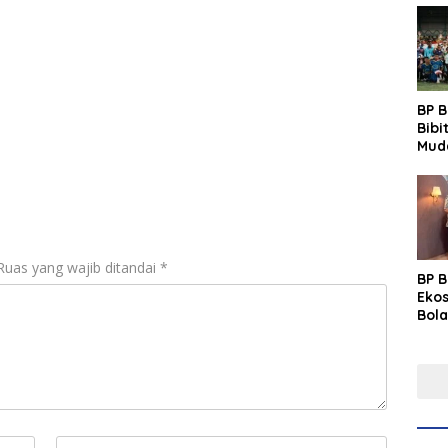
BP 
Bibi
Mud
Prim
Gras
Fest
Ruas yang wajib ditandai
*
BP 
Eko
Bola
Lew
Pre