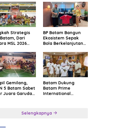
gkah Strategis
BP Batam Bangun
Batam, Dari
Ekosistem Sepak
ara MSL 2026
Bola Berkelanjutan
uju Panggung
Lewat Batam
rnasional
Premier FC
pil Gemilang,
Batam Dukung
N 5 Batam Sabet
Batam Prime
ar Juara Garuda
International
a Cup I Kepri
Grassroot Football
6
Festival 2026,
Perkuat Sport
Selengkapnya
Tourism dan
Persahabatan
Indonesia–
Singapura–Brunei–