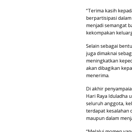
“Terima kasih kepad
berpartisipasi dala
menjadi semangat ba
kekompakan keluarga
Selain sebagai bent
juga dimaknai seba
meningkatkan keped
akan dibagikan kep
menerima.
Di akhir penyampai
Hari Raya Iduladha
seluruh anggota, kel
terdapat kesalahan d
maupun dalam menja
“Melalui momen yang