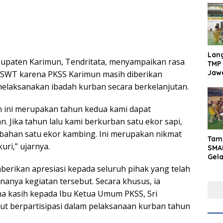
Lan
upaten Karimun, Tendritata, menyampaikan rasa
TMP 
Jaw
 SWT karena PKSS Karimun masih diberikan
Men
elaksanakan ibadah kurban secara berkelanjutan.
Inte
un ini merupakan tahun kedua kami dapat
 Jika tahun lalu kami berkurban satu ekor sapi,
bahan satu ekor kambing. Ini merupakan nikmat
Tam
uri,” ujarnya.
SMA
Gel
Yaks
berikan apresiasi kepada seluruh pihak yang telah
202
anya kegiatan tersebut. Secara khusus, ia
a kasih kepada Ibu Ketua Umum PKSS, Sri
ut berpartisipasi dalam pelaksanaan kurban tahun