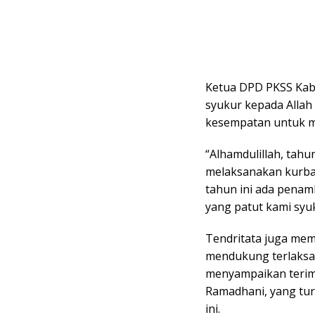
Ketua DPD PKSS Kab
syukur kepada Allah
kesempatan untuk m
“Alhamdulillah, tah
melaksanakan kurban.
tahun ini ada penam
yang patut kami syuk
Tendritata juga mem
mendukung terlaksan
menyampaikan terim
Ramadhani, yang tur
ini.