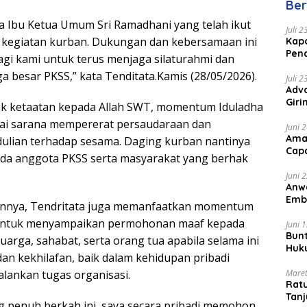
Ber
a Ibu Ketua Umum Sri Ramadhani yang telah ikut
Juli 
m kegiatan kurban. Dukungan dan kebersamaan ini
Kapo
Pen
gi kami untuk terus menjaga silaturahmi dan
Peng
 besar PKSS,” kata Tenditata.Kamis (28/05/2026).
Juli 
Advo
Gir
uk ketaatan kepada Allah SWT, momentum Iduladha
Coc
gai sarana mempererat persaudaraan dan
Juni 
Ama
ulian terhadap sesama. Daging kurban nantinya
Cap
ada anggota PKSS serta masyarakat yang berhak
Juni 
Anw
Emb
annya, Tendritata juga memanfaatkan momentum
Per
 untuk menyampaikan permohonan maaf kepada
Juni 
Bunt
uarga, sahabat, serta orang tua apabila selama ini
Huk
an kekhilafan, baik dalam kehidupan pribadi
Bat
Maret
lankan tugas organisasi.
Rat
Tanj
 penuh berkah ini, saya secara pribadi memohon