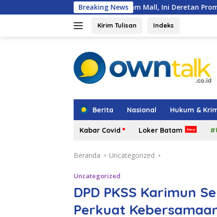
Langsung
ir di Grand Batam Mall, Ini Deretan Promo Menarik di PKP Expo
Breaking News
ke
konten
Kirim Tulisan
Indeks
tutup
Berita
Nasional
Hukum & Krim
Kabar Covid
Loker Batam
#
Beranda
Uncategorized
Uncategorized
DPD PKSS Karimun Se
Perkuat Kebersamaan 