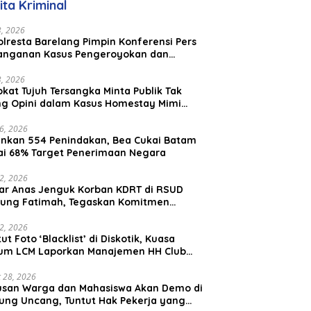
ita Kriminal
Malaysia
23, 2026
lresta Barelang Pimpin Konferensi Pers
anganan Kasus Pengeroyokan dan
aniayaan yang Viral di Media Sosial
23, 2026
kat Tujuh Tersangka Minta Publik Tak
ing Opini dalam Kasus Homestay Mimi
o
26, 2026
nkan 554 Penindakan, Bea Cukai Batam
ai 68% Target Penerimaan Negara
22, 2026
ar Anas Jenguk Korban KDRT di RSUD
ung Fatimah, Tegaskan Komitmen
lindungan Anak dan Korban Kekerasan
12, 2026
ut Foto ‘Blacklist’ di Diskotik, Kuasa
um LCM Laporkan Manajemen HH Club
am Ke Polresta Barelang
 28, 2026
usan Warga dan Mahasiswa Akan Demo di
ung Uncang, Tuntut Hak Pekerja yang