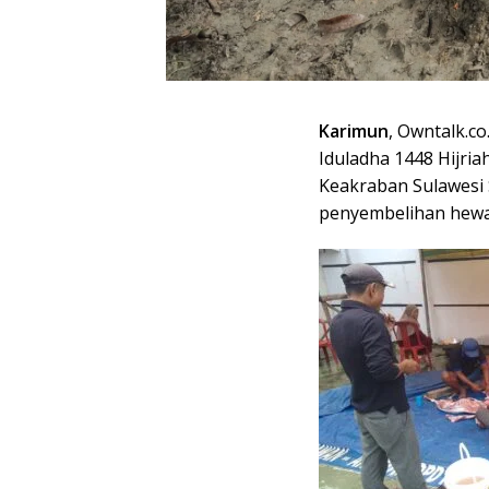
Karimun
, Owntalk.c
Iduladha 1448 Hijri
Keakraban Sulawesi
penyembelihan hewa