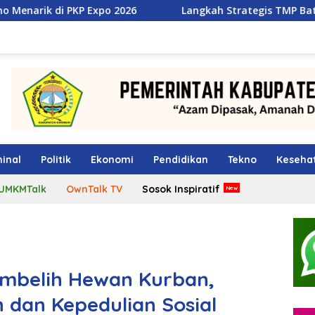
 2026
Langkah Strategis TMP Batam, Dari Jawara MSL 
inal
Politik
Ekonomi
Pendidikan
Tekno
Keseha
UMKMTalk
OwnTalk TV
Sosok Inspiratif
mbelih Hewan Kurban,
dan Kepedulian Sosial