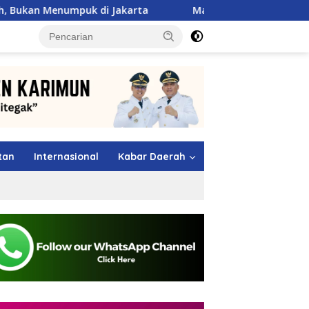
 Jakarta
Maling Berkeliaran di Sagulung, Warga Sunga
tutup
tan
Internasional
Kabar Daerah