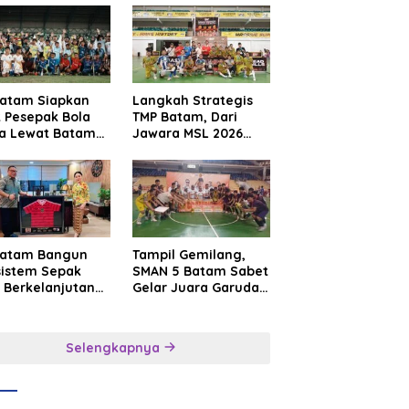
Batam Siapkan
Langkah Strategis
t Pesepak Bola
TMP Batam, Dari
a Lewat Batam
Jawara MSL 2026
e International
Menuju Panggung
sroot Football
Internasional
ival 2026
Batam Bangun
Tampil Gemilang,
sistem Sepak
SMAN 5 Batam Sabet
 Berkelanjutan
Gelar Juara Garuda
at Batam
Yaksa Cup I Kepri
mier FC
2026
Selengkapnya