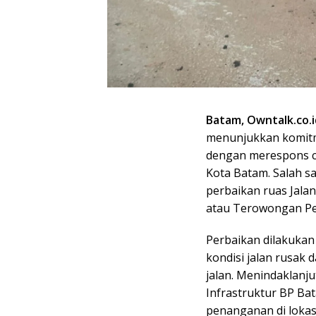
Batam, Owntalk.co.i
menunjukkan komitm
dengan merespons ce
Kota Batam. Salah s
perbaikan ruas Jalan
atau Terowongan Pel
Perbaikan dilakuka
kondisi jalan rusak
jalan. Menindaklanj
Infrastruktur BP B
penanganan di lokas