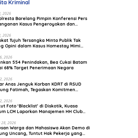
ita Kriminal
23, 2026
lresta Barelang Pimpin Konferensi Pers
anganan Kasus Pengeroyokan dan
aniayaan yang Viral di Media Sosial
23, 2026
kat Tujuh Tersangka Minta Publik Tak
ing Opini dalam Kasus Homestay Mimi
o
26, 2026
nkan 554 Penindakan, Bea Cukai Batam
ai 68% Target Penerimaan Negara
22, 2026
ar Anas Jenguk Korban KDRT di RSUD
ung Fatimah, Tegaskan Komitmen
lindungan Anak dan Korban Kekerasan
12, 2026
ut Foto ‘Blacklist’ di Diskotik, Kuasa
um LCM Laporkan Manajemen HH Club
am Ke Polresta Barelang
 28, 2026
usan Warga dan Mahasiswa Akan Demo di
ung Uncang, Tuntut Hak Pekerja yang