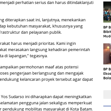
enjadi perhatian serius dan harus ditindaklanjuti
ng diterapkan saat ini, lanjutnya, menekankan
adap kebutuhan masyarakat, khususnya yang
BP 
Bibi
rastruktur dan pelayanan publik.
Mud
Prim
akat harus menjadi prioritas. Kami ingin
Gras
kat merasakan langsung kehadiran pemerintah
Fest
ta di lapangan,” tegasnya.
ampaikan permohonan maaf atas potensi
BP 
oses pengerjaan berlangsung dan mengajak
Eko
Bola
endukung kelancaran proyek tersebut agar dapat
Lew
Pre
n Yos Sudarso ini diharapkan dapat meningkatkan
elamatan pengguna jalan sekaligus memperkuat
ur pendukung mobilitas masyarakat di Kota Batam.