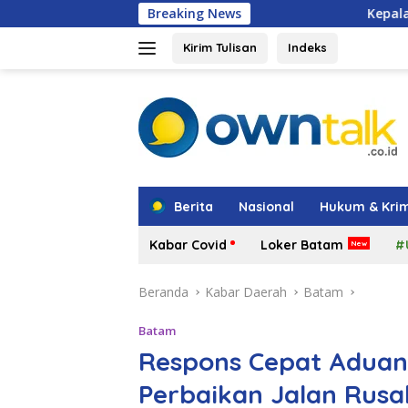
Langsung
Breaking News
Kepala BGN Tegaskan Pejaba
ke
konten
Kirim Tulisan
Indeks
tutup
Berita
Nasional
Hukum & Krim
Kabar Covid
Loker Batam
#
Beranda
Kabar Daerah
Batam
Batam
Respons Cepat Aduan
Perbaikan Jalan Rusak