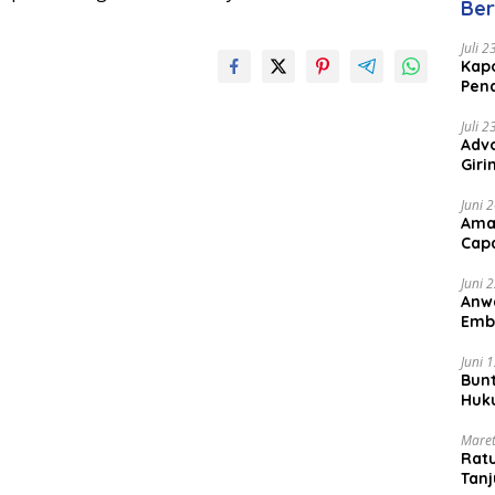
Ber
Juli 
Kapo
Pen
Peng
Juli 
Advo
Gir
Coc
Juni 
Ama
Cap
Juni 
Anw
Emb
Per
Juni 
Bunt
Huk
Bat
Maret
Rat
Tanj