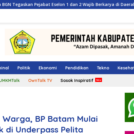
t Eselon 1 dan 2 Wajib Berkarya di Daerah, Bukan Menumpuk di
inal
Politik
Ekonomi
Pendidikan
Tekno
Keseha
UMKMTalk
OwnTalk TV
Sosok Inspiratif
 Warga, BP Batam Mulai
 di Underpass Pelita