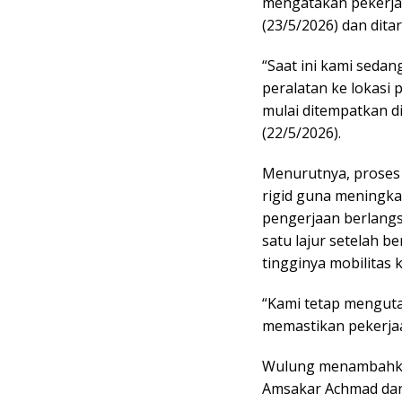
mengatakan pekerja
(23/5/2026) dan dita
“Saat ini kami sedan
peralatan ke lokasi
mulai ditempatkan di
(22/5/2026).
Menurutnya, proses 
rigid guna meningkat
pengerjaan berlangsu
satu lajur setelah b
tingginya mobilitas 
“Kami tetap mengut
memastikan pekerjaan
Wulung menambahka
Amsakar Achmad dan 