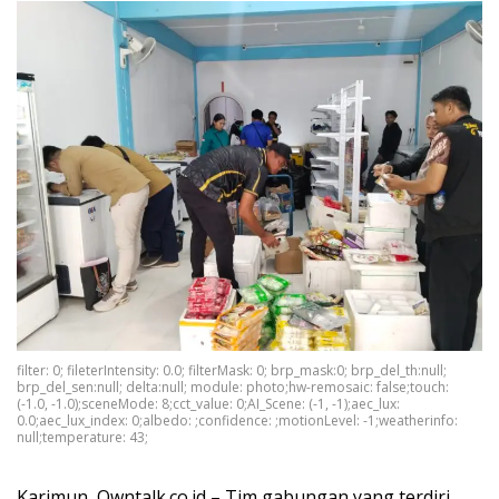
filter: 0; fileterIntensity: 0.0; filterMask: 0; brp_mask:0; brp_del_th:null;
brp_del_sen:null; delta:null; module: photo;hw-remosaic: false;touch:
(-1.0, -1.0);sceneMode: 8;cct_value: 0;AI_Scene: (-1, -1);aec_lux:
0.0;aec_lux_index: 0;albedo: ;confidence: ;motionLevel: -1;weatherinfo:
null;temperature: 43;
Karimun, Owntalk.co.id – Tim gabungan yang terdiri