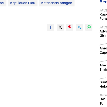
Ber
pri
Kepulauan Riau
Ketahanan pangan
Juli 
Kapo
Pen
Peng
Juli 
Advo
Gir
Coc
Juni 
Ama
Cap
Juni 
Anw
Emb
Per
Juni 
Bunt
Huk
Bat
Maret
Rat
Tanj