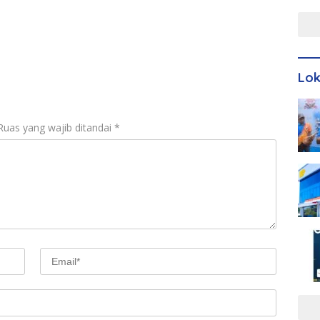
Men
Lo
Ruas yang wajib ditandai
*