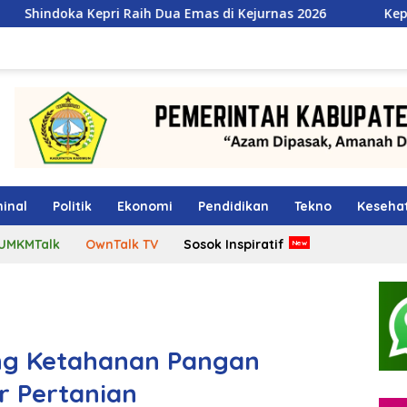
aih Dua Emas di Kejurnas 2026
Kepala BGN Tegaskan Pe
inal
Politik
Ekonomi
Pendidikan
Tekno
Keseha
UMKMTalk
OwnTalk TV
Sosok Inspiratif
ng Ketahanan Pangan
r Pertanian