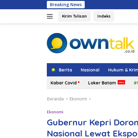
Langsung
Breaking News
Shindoka Kepri R
ke
konten
Kirim Tulisan
Indeks
tutup
Berita
Nasional
Hukum & Krim
Kabar Covid
Loker Batam
#
Beranda
Ekonomi
Ekonomi
Gubernur Kepri Doro
Nasional Lewat Ekspo