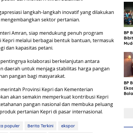
presiasi langkah-langkah inovatif yang dilakukan
m mengembangkan sektor pertanian.
nteri Amran, siap mendukung penuh program
BP 
Bibi
 Kepri melalui berbagai bentuk bantuan, termasuk
Mud
i dan kapasitas petani.
Prim
Gras
Fest
pentingnya kolaborasi berkelanjutan antara
n daerah untuk menjaga stabilitas harga pangan
han pangan bagi masyarakat.
BP 
Eko
emerintah Provinsi Kepri dan Kementerian
Bola
apkan akan semakin memperkuat kontribusi Kepri
Lew
etahanan pangan nasional dan membuka peluang
Pre
 produk pertanian Kepri di pasar internasional.
ta populer
Berita Terkini
ekspor