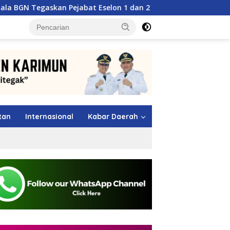
jabat Eselon 1 dan 2 Wajib Berkarya di Daerah, Bukan Menumpu
tutup
tan
Internasional
Kabar Daerah