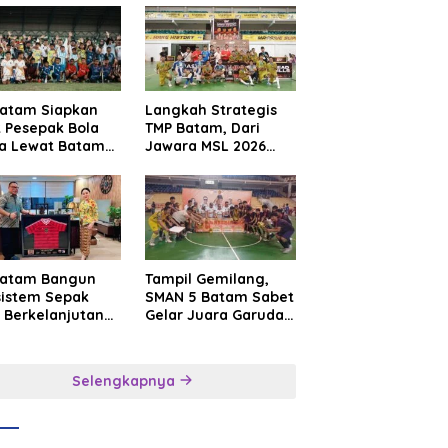
Batam Siapkan
Langkah Strategis
t Pesepak Bola
TMP Batam, Dari
a Lewat Batam
Jawara MSL 2026
e International
Menuju Panggung
sroot Football
Internasional
ival 2026
Batam Bangun
Tampil Gemilang,
sistem Sepak
SMAN 5 Batam Sabet
 Berkelanjutan
Gelar Juara Garuda
at Batam
Yaksa Cup I Kepri
mier FC
2026
Selengkapnya