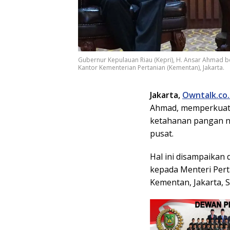
Gubernur Kepulauan Riau (Kepri), H. Ansar Ahmad be
Kantor Kementerian Pertanian (Kementan), Jakarta.
Jakarta,
Owntalk.co.
Ahmad, memperkuat 
ketahanan pangan na
pusat.
Hal ini disampaikan
kepada Menteri Pert
Kementan, Jakarta, S