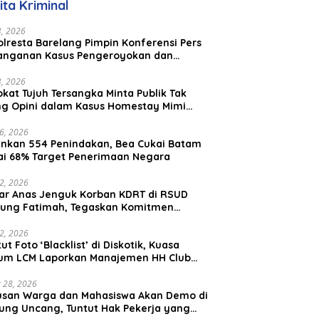
ita Kriminal
23, 2026
lresta Barelang Pimpin Konferensi Pers
anganan Kasus Pengeroyokan dan
aniayaan yang Viral di Media Sosial
23, 2026
kat Tujuh Tersangka Minta Publik Tak
ing Opini dalam Kasus Homestay Mimi
o
26, 2026
nkan 554 Penindakan, Bea Cukai Batam
ai 68% Target Penerimaan Negara
22, 2026
ar Anas Jenguk Korban KDRT di RSUD
ung Fatimah, Tegaskan Komitmen
lindungan Anak dan Korban Kekerasan
12, 2026
ut Foto ‘Blacklist’ di Diskotik, Kuasa
um LCM Laporkan Manajemen HH Club
am Ke Polresta Barelang
 28, 2026
usan Warga dan Mahasiswa Akan Demo di
ung Uncang, Tuntut Hak Pekerja yang