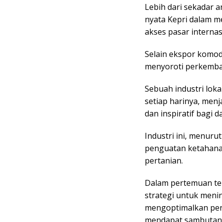
Lebih dari sekadar 
nyata Kepri dalam m
akses pasar internas
Selain ekspor komod
menyoroti perkemban
Sebuah industri lok
setiap harinya, menj
dan inspiratif bagi d
Industri ini, menur
penguatan ketahana
pertanian.
Dalam pertemuan te
strategi untuk meni
mengoptimalkan pengo
mendapat sambutan p