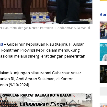
Ber
rsilaturahmi dengan Menteri Pertanian RI, Andi Amran Sulaiman, di
id
–
Gubernur Kepulauan Riau (Kepri), H. Ansar
komitmen Provinsi Kepri dalam mendukung
sional melalui sinergi erat dengan pemerintah
 dalam kunjungan silaturahmi Gubernur Ansar
anian RI, Andi Amran Sulaiman, di Kantor
enin (9/10/2024).