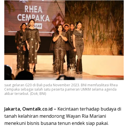
saat gelaran G20 di Bali pada November 2023. BNI memfasilitasi Rhea
Cempaka sebagai salah satu peserta pameran UMKM selama agenda
akbar tersebut. (Dok; BNI)
Jakarta, Owntalk.co.id –
Kecintaan terhadap budaya di
tanah kelahiran mendorong Wayan Ria Mariani
menekuni bisnis busana tenun endek siap pakai.